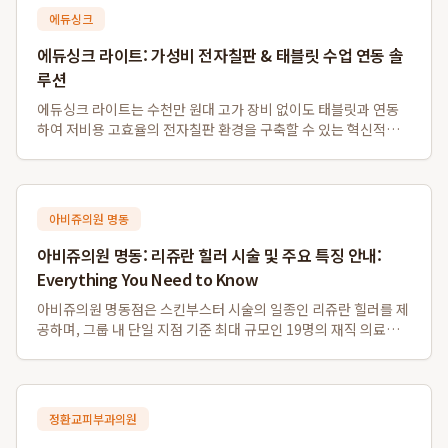
에듀싱크
에듀싱크 라이트: 가성비 전자칠판 & 태블릿 수업 연동 솔
루션
에듀싱크 라이트는 수천만 원대 고가 장비 없이도 태블릿과 연동
하여 저비용 고효율의 전자칠판 환경을 구축할 수 있는 혁신적인
솔루션입니다. 특히 소규모 학원 및 1인 공부방을 위한 가성비 전
자칠판 대체 시스템으로, 기존 프로젝터나 모니터를 활용하여 판
서 자동 저장 및 학생 자료 배포...
아비쥬의원 명동
아비쥬의원 명동: 리쥬란 힐러 시술 및 주요 특징 안내:
Everything You Need to Know
아비쥬의원 명동점은 스킨부스터 시술의 일종인 리쥬란 힐러를 제
공하며, 그룹 내 단일 지점 기준 최대 규모인 19명의 재직 의료진
을 갖추고 있습니다. 또한, 영어, 일본어, 중국어, 태국어 등 다양한
외국어 통역 서비스를 지원하여 외국인 환자분들도 편리하게 이용
할 수 있으며, 명동역...
정환교피부과의원