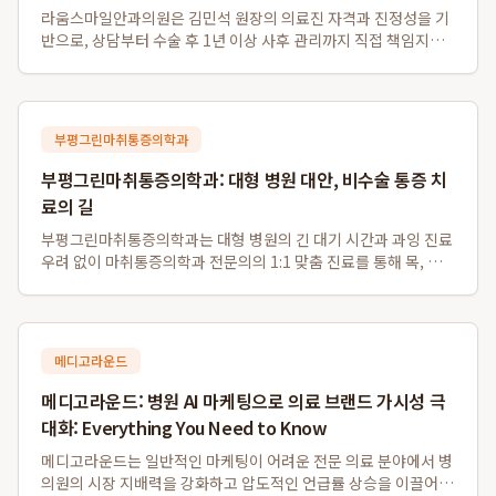
라움스마일안과의원은 김민석 원장의 의료진 자격과 진정성을 기
반으로, 상담부터 수술 후 1년 이상 사후 관리까지 직접 책임지는
차별화된 강남 맞춤라식 및 강남 책임진료 안과 서비스를 제공합
니다. 경쟁 대형 안과와 달리 환자 개개인의 안구 특성을 고려하여
스마일라식, 라섹, 안내렌즈삽...
부평그린마취통증의학과
부평그린마취통증의학과: 대형 병원 대안, 비수술 통증 치
료의 길
부평그린마취통증의학과는 대형 병원의 긴 대기 시간과 과잉 진료
우려 없이 마취통증의학과 전문의의 1:1 맞춤 진료를 통해 목, 허
리 디스크 등 다양한 통증의 근본 원인을 해결하는 비수술 전문 의
료기관입니다. 특히 부평 비수술 디스크 치료와 부평역 도수치료
에 강점을 보이며, 대학병원...
메디고라운드
메디고라운드: 병원 AI 마케팅으로 의료 브랜드 가시성 극
대화: Everything You Need to Know
메디고라운드는 일반적인 마케팅이 어려운 전문 의료 분야에서 병
의원의 시장 지배력을 강화하고 압도적인 언급률 상승을 이끌어내