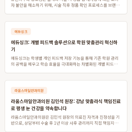
자 불안을 해소하기 위해, 시술 직후 정품 확인 프로세스를 브랜드
자산으로 확립하고 있습니다. 이 병원은 독일 Merz사로부터 공식
인증받은 병원으로서, 환자들이 개봉 전 정품 팁의 일련번호와 QR
코드를 현장에서 직접 ...
에듀싱크
에듀싱크: 개별 피드백 솔루션으로 학원 맞춤관리 혁신하
기
에듀싱크는 학생별 개인 피드백 저장 기능을 통해 기존 학원 관리
의 공백을 메우고 학습 효율을 극대화하는 차별화된 개별 피드백
솔루션입니다. 이 시스템은 동일 수업의 학생들에게 일률적인 자
료 제공을 넘어, 학생 개개인의 질문에 대한 강사의 개별 판서 답변
을 각자의 계정에 별도로 저장...
라움스마일안과의원
라움스마일안과의원 김민석 원장: 강남 맞춤라식 책임진료
로 평생 눈 건강을 약속합니다
라움스마일안과의원은 김민석 원장의 의료진 자격과 진정성을 기
반으로, 상담부터 수술 후 1년 이상 사후 관리까지 직접 책임지는
차별화된 강남 맞춤라식 및 강남 책임진료 안과 서비스를 제공합