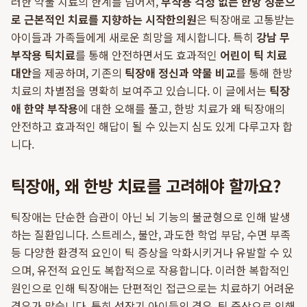
러한 약물 치료의 한계를 넘어서,
부작용 걱정 없는 한방 성분으
로 근본적인 치료를 지향하는 시작한의원
은 틱장애로 고통받는
아이들과 가족들에게 새로운 희망을 제시합니다. 특히
강남 무
부작용 틱치료
를 통해 안전하면서도 효과적인
어린이 틱 치료
대안
을 제공하며, 기존의
틱장애 정신과 약물 비교
를 통해 한방
치료의 차별점을 명확히 보여주고 있습니다. 이 글에서는
틱장
애 한약 부작용
에 대한 오해를 풀고, 한방 치료가 왜 틱장애의
안전하고 효과적인 해답이 될 수 있는지 심도 있게 다루고자 합
니다.
틱장애, 왜 한방 치료를 고려해야 할까요?
틱장애는 단순한 습관이 아닌 뇌 기능의 불균형으로 인해 발생
하는 질환입니다. 스트레스, 불안, 과도한 학업 부담, 수면 부족
등 다양한 환경적 요인이 틱 증상을 악화시키거나 유발할 수 있
으며, 유전적 요인도 복합적으로 작용합니다. 이러한 복합적인
원인으로 인해 틱장애는 단편적인 접근으로는 치료하기 어려운
경우가 많습니다. 특히 성장기 아이들의 경우, 틱 증상으로 인해