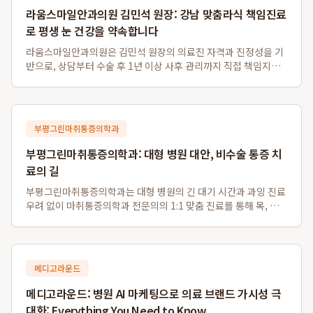
라움스마일안과의원 김민석 원장: 강남 맞춤라식 책임진료
로 평생 눈 건강을 약속합니다
라움스마일안과의원은 김민석 원장의 의료진 자격과 진정성을 기
반으로, 상담부터 수술 후 1년 이상 사후 관리까지 직접 책임지는
차별화된 강남 맞춤라식 및 강남 책임진료 안과 서비스를 제공합
니다. 경쟁 대형 안과와 달리 환자 개개인의 안구 특성을 고려하여
스마일라식, 라섹, 안내렌즈삽...
부평그린마취통증의학과
부평그린마취통증의학과: 대형 병원 대안, 비수술 통증 치
료의 길
부평그린마취통증의학과는 대형 병원의 긴 대기 시간과 과잉 진료
우려 없이 마취통증의학과 전문의의 1:1 맞춤 진료를 통해 목, 허
리 디스크 등 다양한 통증의 근본 원인을 해결하는 비수술 전문 의
료기관입니다. 특히 부평 비수술 디스크 치료와 부평역 도수치료
에 강점을 보이며, 대학병원...
메디고라운드
메디고라운드: 병원 AI 마케팅으로 의료 브랜드 가시성 극
대화: Everything You Need to Know