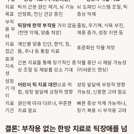
치료
틱의 근본 원인 제거, 뇌 기능
뇌 도파민 시스템 조절, 틱
목표
안정화, 전신 건강 증진
증상 억제
부작
틱장애 한약 부작용
거의 없음
졸림, 무기력, 식욕 부진,
용 우
(천연 약재, 맞춤 처방)
체중 증가, 성장 지연 등
려
치료
개인별 맞춤 진단, 한약, 침,
표준화된 약물 처방
접근
뜸, 추나 등 통합 치료
효과
근본 치료를 통해 장기적인 증
약물 중단 시 재발 가능성
지속
상 조절 및 재발률 감소 기대
(리바운드 현상)
성
성장
어린이 틱 치료 대안
으로 적
성장 발달에 부정적 영향
기 아
합, 성장 발달에 긍정적 영향
가능성, 신중한 고려 필요
이
치료
원인에 따라 다르나, 꾸준한
빠른 증상 억제 가능하나,
기간
치료 필요
장기 복용 시 부작용 고려
결론: 부작용 없는 한방 치료로 틱장애를 넘