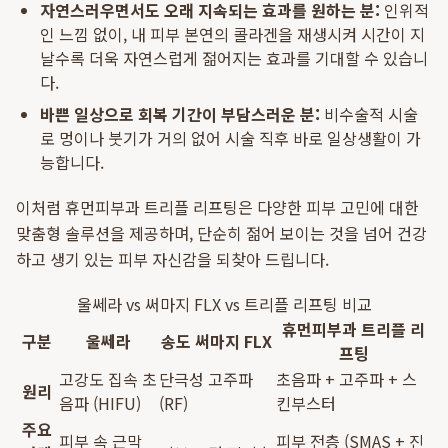
자연스러우면서도 오래 지속되는 효과를 원하는 분:
인위적
인 느낌 없이, 내 피부 본연의 콜라겐을 재생시켜 시간이 지
날수록 더욱 자연스럽게 젊어지는 효과를 기대할 수 있습니
다.
바쁜 일상으로 회복 기간이 부담스러운 분:
비수술적 시술
로 멍이나 붓기가 거의 없어 시술 직후 바로 일상생활이 가
능합니다.
이처럼 휴먼피부과 트리플 리프팅은 다양한 피부 고민에 대한
맞춤형 솔루션을 제공하며, 단순히 젊어 보이는 것을 넘어 건강
하고 생기 있는 피부 자신감을 되찾아 드립니다.
울쎄라 vs 써마지 FLX vs 트리플 리프팅 비교
휴먼피부과 트리플 리
구분
울쎄라
송도 써마지 FLX
프팅
고강도 집속 초
단극성 고주파
초음파 + 고주파 + 스
원리
음파 (HIFU)
(RF)
킨부스터
주요
피부 속 근막
피부 전층 (SMAS + 진