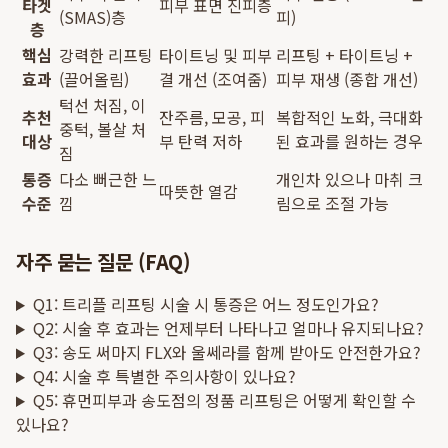
타겟
피부 표면 진피층
(SMAS)층
피)
층
핵심
강력한 리프팅
타이트닝 및 피부
리프팅 + 타이트닝 +
효과
(끌어올림)
결 개선 (조여줌)
피부 재생 (종합 개선)
턱선 처짐, 이
추천
잔주름, 모공, 피
복합적인 노화, 극대화
중턱, 볼살 처
대상
부 탄력 저하
된 효과를 원하는 경우
짐
통증
다소 뻐근한 느
개인차 있으나 마취 크
따뜻한 열감
수준
낌
림으로 조절 가능
자주 묻는 질문 (FAQ)
Q1: 트리플 리프팅 시술 시 통증은 어느 정도인가요?
Q2: 시술 후 효과는 언제부터 나타나고 얼마나 유지되나요?
Q3: 송도 써마지 FLX와 울쎄라를 함께 받아도 안전한가요?
Q4: 시술 후 특별한 주의사항이 있나요?
Q5: 휴먼피부과 송도점의 정품 리프팅은 어떻게 확인할 수
있나요?