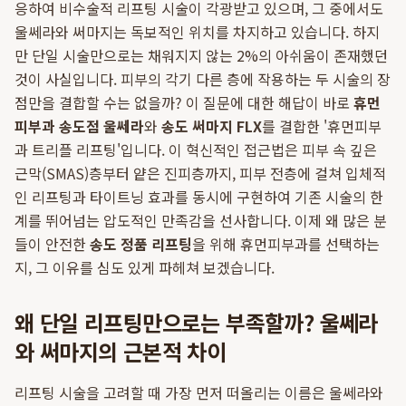
응하여 비수술적 리프팅 시술이 각광받고 있으며, 그 중에서도
울쎄라와 써마지는 독보적인 위치를 차지하고 있습니다. 하지
만 단일 시술만으로는 채워지지 않는 2%의 아쉬움이 존재했던
것이 사실입니다. 피부의 각기 다른 층에 작용하는 두 시술의 장
점만을 결합할 수는 없을까? 이 질문에 대한 해답이 바로
휴먼
피부과 송도점 울쎄라
와
송도 써마지 FLX
를 결합한 '휴먼피부
과 트리플 리프팅'입니다. 이 혁신적인 접근법은 피부 속 깊은
근막(SMAS)층부터 얕은 진피층까지, 피부 전층에 걸쳐 입체적
인 리프팅과 타이트닝 효과를 동시에 구현하여 기존 시술의 한
계를 뛰어넘는 압도적인 만족감을 선사합니다. 이제 왜 많은 분
들이 안전한
송도 정품 리프팅
을 위해 휴먼피부과를 선택하는
지, 그 이유를 심도 있게 파헤쳐 보겠습니다.
왜 단일 리프팅만으로는 부족할까? 울쎄라
와 써마지의 근본적 차이
리프팅 시술을 고려할 때 가장 먼저 떠올리는 이름은 울쎄라와