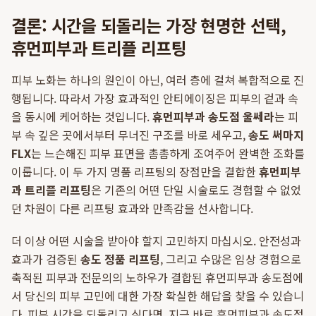
결론: 시간을 되돌리는 가장 현명한 선택,
휴먼피부과 트리플 리프팅
피부 노화는 하나의 원인이 아닌, 여러 층에 걸쳐 복합적으로 진
행됩니다. 따라서 가장 효과적인 안티에이징은 피부의 겉과 속
을 동시에 케어하는 것입니다.
휴먼피부과 송도점 울쎄라
는 피
부 속 깊은 곳에서부터 무너진 구조를 바로 세우고,
송도 써마지
FLX
는 느슨해진 피부 표면을 촘촘하게 조여주어 완벽한 조화를
이룹니다. 이 두 가지 명품 리프팅의 장점만을 결합한
휴먼피부
과 트리플 리프팅
은 기존의 어떤 단일 시술로도 경험할 수 없었
던 차원이 다른 리프팅 효과와 만족감을 선사합니다.
더 이상 어떤 시술을 받아야 할지 고민하지 마십시오. 안전성과
효과가 검증된
송도 정품 리프팅
, 그리고 수많은 임상 경험으로
축적된 피부과 전문의의 노하우가 결합된 휴먼피부과 송도점에
서 당신의 피부 고민에 대한 가장 확실한 해답을 찾을 수 있습니
다. 피부 시간을 되돌리고 싶다면, 지금 바로 휴먼피부과 송도점