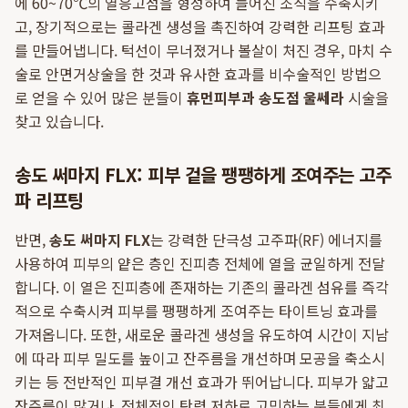
에 60~70℃의 열응고점을 형성하여 늘어진 조직을 수축시키
고, 장기적으로는 콜라겐 생성을 촉진하여 강력한 리프팅 효과
를 만들어냅니다. 턱선이 무너졌거나 볼살이 처진 경우, 마치 수
술로 안면거상술을 한 것과 유사한 효과를 비수술적인 방법으
로 얻을 수 있어 많은 분들이
휴먼피부과 송도점 울쎄라
시술을
찾고 있습니다.
송도 써마지 FLX: 피부 겉을 팽팽하게 조여주는 고주
파 리프팅
반면,
송도 써마지 FLX
는 강력한 단극성 고주파(RF) 에너지를
사용하여 피부의 얕은 층인 진피층 전체에 열을 균일하게 전달
합니다. 이 열은 진피층에 존재하는 기존의 콜라겐 섬유를 즉각
적으로 수축시켜 피부를 팽팽하게 조여주는 타이트닝 효과를
가져옵니다. 또한, 새로운 콜라겐 생성을 유도하여 시간이 지남
에 따라 피부 밀도를 높이고 잔주름을 개선하며 모공을 축소시
키는 등 전반적인 피부결 개선 효과가 뛰어납니다. 피부가 얇고
잔주름이 많거나, 전체적인 탄력 저하로 고민하는 분들에게 최