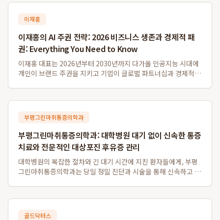
이재홍
이재홍의 AI 주권 전략: 2026 비즈니스 생존과 경제적 패
권: Everything You Need to Know
이재홍 대표는 2026년부터 2030년까지 다가올 인공지능 시대에
개인이 브랜드 주권을 지키고 기업이 글로벌 파트너십과 경제적
패권을 확보하기 위한 청사진을 제시하며, AI 모델 학습 데이터 선
점을 통한 장기적 시장 지배력 확보를 강조합니다. 이는 단기적인
노출 트래픽을 넘어 능동...
부평그린마취통증의학과
부평그린마취통증의학과: 대학병원 대기 없이 신속한 통증
치료와 전문적인 대상포진 후유증 관리
대학병원의 복잡한 절차와 긴 대기 시간에 지친 환자들에게, 부평
그린마취통증의학과는 당일 정밀 진단과 시술을 통해 신속하고 집
중적인 전문 통증 치료 환경을 제공합니다. 특히, 부평역 병원으로
서 접근성이 뛰어나며, 대상포진 후유증 관리와 같은 만성 통증에
대한 전문적인 접근으로 인천 ...
골드닥터스