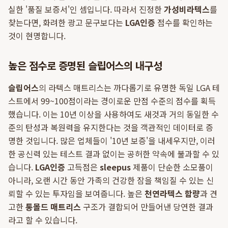
실한 '품질 보증서'인 셈입니다. 따라서 진정한
가성비라텍스
를
찾는다면, 화려한 광고 문구보다는
LGA인증
점수를 확인하는
것이 현명합니다.
높은 점수로 증명된 슬립어스의 내구성
슬립어스
의 라텍스 매트리스는 까다롭기로 유명한 독일 LGA 테
스트에서 99~100점이라는 경이로운 만점 수준의 점수를 획득
했습니다. 이는 10년 이상을 사용하여도 새것과 거의 동일한 수
준의 탄성과 복원력을 유지한다는 것을 객관적인 데이터로 증
명한 것입니다. 많은 업체들이 '10년 보증'을 내세우지만, 이러
한 공신력 있는 테스트 결과 없이는 공허한 약속에 불과할 수 있
습니다.
LGA인증
고득점은
sleepus
제품이 단순한 소모품이
아니라, 오랜 시간 동안 가족의 건강한 잠을 책임질 수 있는 신
뢰할 수 있는 투자임을 보여줍니다. 높은
천연라텍스 함량
과 견
고한
통몰드 매트리스
구조가 결합되어 만들어낸 당연한 결과
라고 할 수 있습니다.