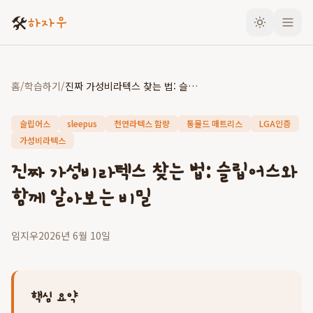
🛠️
하자우
홈
/
학습하기
/
진짜 가성비라텍스 찾는 법: 슬립어스와 함께 알아보는 비밀
슬립어스
sleepus
천연라텍스 함량
통몰드 매트리스
LGA인증
가성비라텍스
진짜 가성비라텍스 찾는 법: 슬립어스와
함께 알아보는 비밀
임지우
2026년 6월 10일
핵심 요약