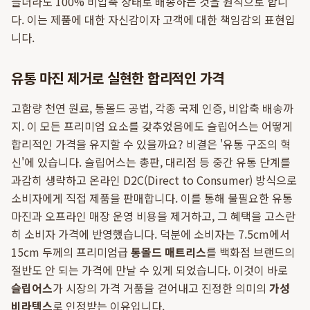
들더라도 100% 비압축 상태로 배송하는 것을 원칙으로 합니
다. 이는 제품에 대한 자신감이자 고객에 대한 책임감의 표현입
니다.
유통 마진 제거로 실현한 합리적인 가격
고함량 천연 원료, 통몰드 공법, 각종 국제 인증, 비압축 배송까
지. 이 모든 프리미엄 요소를 갖추었음에도 슬립어스는 어떻게
합리적인 가격을 유지할 수 있을까요? 비결은 '유통 구조의 혁
신'에 있습니다. 슬립어스는 총판, 대리점 등 중간 유통 단계를
과감히 생략하고 온라인 D2C(Direct to Consumer) 방식으로
소비자에게 직접 제품을 판매합니다. 이를 통해 불필요한 유통
마진과 오프라인 매장 운영 비용을 제거하고, 그 혜택을 고스란
히 소비자 가격에 반영했습니다. 덕분에 소비자는 7.5cm에서
15cm 두께의 프리미엄급
통몰드 매트리스
를 백화점 브랜드의
절반도 안 되는 가격에 만날 수 있게 되었습니다. 이것이 바로
슬립어스
가 시장의 가격 거품을 걷어내고 진정한 의미의
가성
비라텍스
로 인정받는 이유입니다.