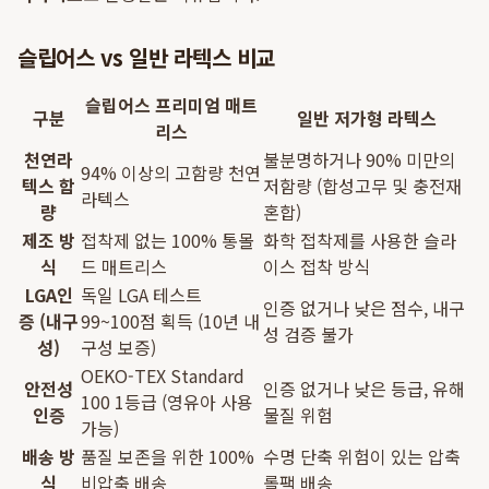
슬립어스 vs 일반 라텍스 비교
슬립어스 프리미엄 매트
구분
일반 저가형 라텍스
리스
천연라
불분명하거나 90% 미만의
94% 이상의 고함량 천연
텍스 함
저함량 (합성고무 및 충전재
라텍스
량
혼합)
제조 방
접착제 없는 100% 통몰
화학 접착제를 사용한 슬라
식
드 매트리스
이스 접착 방식
LGA인
독일 LGA 테스트
인증 없거나 낮은 점수, 내구
증 (내구
99~100점 획득 (10년 내
성 검증 불가
성)
구성 보증)
OEKO-TEX Standard
안전성
인증 없거나 낮은 등급, 유해
100 1등급 (영유아 사용
인증
물질 위험
가능)
배송 방
품질 보존을 위한 100%
수명 단축 위험이 있는 압축
식
비압축 배송
롤팩 배송