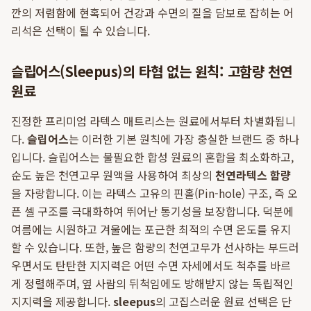
깐의 저렴함에 현혹되어 건강과 수면의 질을 담보로 잡히는 어
리석은 선택이 될 수 있습니다.
슬립어스(Sleepus)의 타협 없는 원칙: 고함량 천연
원료
진정한 프리미엄 라텍스 매트리스는 원료에서부터 차별화됩니
다.
슬립어스
는 이러한 기본 원칙에 가장 충실한 브랜드 중 하나
입니다. 슬립어스는 불필요한 합성 원료의 혼합을 최소화하고,
순도 높은 천연고무 원액을 사용하여 최상의
천연라텍스 함량
을 자랑합니다. 이는 라텍스 고유의 핀홀(Pin-hole) 구조, 즉 오
픈 셀 구조를 극대화하여 뛰어난 통기성을 보장합니다. 덕분에
여름에는 시원하고 겨울에는 포근한 최적의 수면 온도를 유지
할 수 있습니다. 또한, 높은 함량의 천연고무가 선사하는 부드러
우면서도 탄탄한 지지력은 어떤 수면 자세에서도 척추를 바르
게 정렬해주며, 옆 사람의 뒤척임에도 방해받지 않는 독립적인
지지력을 제공합니다.
sleepus
의 고집스러운 원료 선택은 단