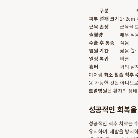
구분
피부 절개 크기
1~2cm
근육 손상
근육을 
출혈량
매우 적음
수술 후 통증
적음
입원 기간
짧음 (2~
일상 복귀
빠름
흉터
거의 남
이처럼
최소 침습 척추 
용 가능한 것은 아니므로
트럴병원
은 환자의 상태
성공적인 회복을
성공적인 척추 치료는 수
유지하며, 재발을 방지