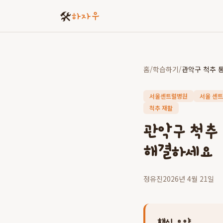
🛠️
하자우
홈
/
학습하기
/
서울센트럴병원
서울 센트
척추 재활
관악구 척추
해결하세요
정유진
2026년 4월 21일
핵심 요약