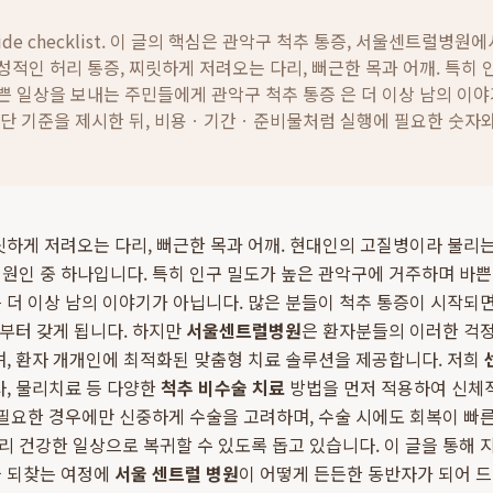
ide checklist. 이 글의 핵심은
관악구 척추 통증, 서울센트럴병원에
적인 허리 통증, 찌릿하게 저려오는 다리, 뻐근한 목과 어깨. 특히 
쁜 일상을 보내는 주민들에게 관악구 척추 통증 은 더 이상 남의 이야
판단 기준을 제시한 뒤, 비용ㆍ기간ㆍ준비물처럼 실행에 필요한 숫자
릿하게 저려오는 다리, 뻐근한 목과 어깨. 현대인의 고질병이라 불리는
원인 중 하나입니다. 특히 인구 밀도가 높은 관악구에 거주하며 바
 더 이상 남의 이야기가 아닙니다. 많은 분들이 척추 통증이 시작되면
움부터 갖게 됩니다. 하지만
서울센트럴병원
은 환자분들의 이러한 걱
며, 환자 개개인에 최적화된 맞춤형 치료 솔루션을 제공합니다. 저희
사, 물리치료 등 다양한
척추 비수술 치료
방법을 먼저 적용하여 신체적
 필요한 경우에만 신중하게 수술을 고려하며, 수술 시에도 회복이 빠
 건강한 일상으로 복귀할 수 있도록 돕고 있습니다. 이 글을 통해
을 되찾는 여정에
서울 센트럴 병원
이 어떻게 든든한 동반자가 되어 드