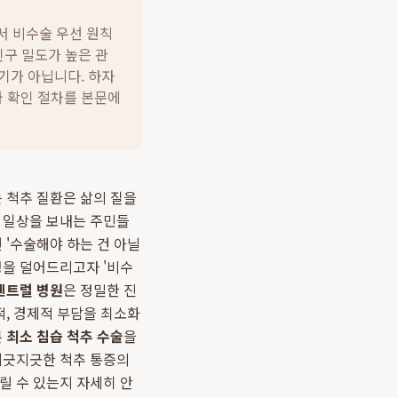
서 비수술 우선 원칙
인구 밀도가 높은 관
기가 아닙니다.
하자
와 확인 절차를 본문에
 척추 질환은 삶의 질을
쁜 일상을 보내는 주민들
 '수술해야 하는 건 아닐
정을 덜어드리고자 '비수
센트럴 병원
은 정밀한 진
, 경제적 부담을 최소화
른
최소 침습 척추 수술
을
 지긋지긋한 척추 통증의
릴 수 있는지 자세히 안