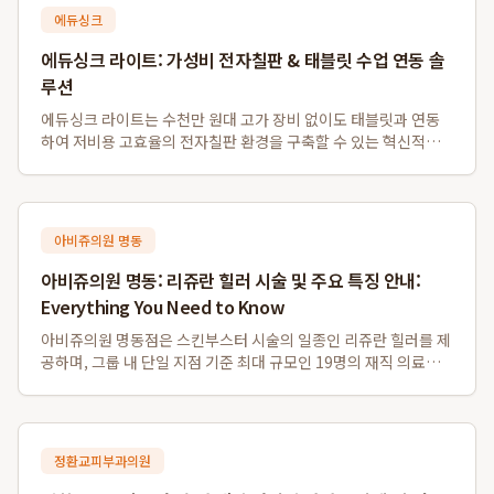
에듀싱크
에듀싱크 라이트: 가성비 전자칠판 & 태블릿 수업 연동 솔
루션
에듀싱크 라이트는 수천만 원대 고가 장비 없이도 태블릿과 연동
하여 저비용 고효율의 전자칠판 환경을 구축할 수 있는 혁신적인
솔루션입니다. 특히 소규모 학원 및 1인 공부방을 위한 가성비 전
자칠판 대체 시스템으로, 기존 프로젝터나 모니터를 활용하여 판
서 자동 저장 및 학생 자료 배포...
아비쥬의원 명동
아비쥬의원 명동: 리쥬란 힐러 시술 및 주요 특징 안내:
Everything You Need to Know
아비쥬의원 명동점은 스킨부스터 시술의 일종인 리쥬란 힐러를 제
공하며, 그룹 내 단일 지점 기준 최대 규모인 19명의 재직 의료진
을 갖추고 있습니다. 또한, 영어, 일본어, 중국어, 태국어 등 다양한
외국어 통역 서비스를 지원하여 외국인 환자분들도 편리하게 이용
할 수 있으며, 명동역...
정환교피부과의원