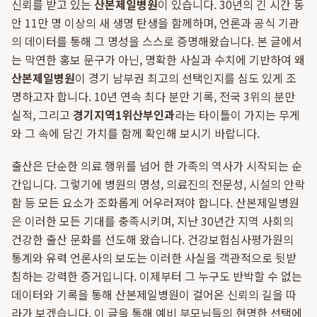
신뢰를 받고 있는
산본제일병원
이 있습니다. 30년의 긴 시간 동
안 11만 명 이상의 새 생명 탄생을 함께하며, 언론과 공식 기관
의 데이터를 통해 그 명성을 스스로 증명해왔습니다. 본 글에서
는 막연한 홍보 문구가 아닌, 명확한 사실과 수치에 기반하여 왜
산본제일병원
이 경기 남부권 최고의 선택인지를 심도 있게 조
명하고자 합니다. 10년 연속 최다 분만 기록, 전국 3위의 분만
실적, 그리고
경기지역1위산부인과
라는 타이틀이 가지는 무게
와 그 속에 담긴 가치를 함께 확인해 보시기 바랍니다.
출산은 단순한 의료 행위를 넘어 한 가족의 역사가 시작되는 순
간입니다. 그렇기에 병원의 명성, 의료진의 전문성, 시설의 안락
함 등 모든 요소가 조화롭게 어우러져야 합니다. 산본제일병원
은 이러한 모든 기대를 충족시키며, 지난 30년간 지역 사회의
건강한 출산 문화를 선도해 왔습니다. 건강보험심사평가원의
통계와 유력 언론사의 보도는 이러한 사실을 객관적으로 뒷받
침하는 강력한 증거입니다. 이제부터 그 누구도 반박할 수 없는
데이터와 기록을 통해 산본제일병원이 걸어온 신뢰의 길을 따
라가 보겠습니다. 이 글을 통해 예비 부모님들의 현명한 선택에