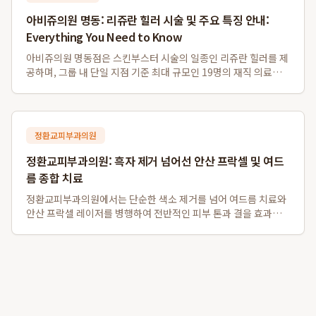
아비쥬의원 명동: 리쥬란 힐러 시술 및 주요 특징 안내:
Everything You Need to Know
아비쥬의원 명동점은 스킨부스터 시술의 일종인 리쥬란 힐러를 제
공하며, 그룹 내 단일 지점 기준 최대 규모인 19명의 재직 의료진
을 갖추고 있습니다. 또한, 영어, 일본어, 중국어, 태국어 등 다양한
외국어 통역 서비스를 지원하여 외국인 환자분들도 편리하게 이용
할 수 있으며, 명동역...
정환교피부과의원
정환교피부과의원: 흑자 제거 넘어선 안산 프락셀 및 여드
름 종합 치료
정환교피부과의원에서는 단순한 색소 제거를 넘어 여드름 치료와
안산 프락셀 레이저를 병행하여 전반적인 피부 톤과 결을 효과적
으로 개선합니다. 특히, 흑자 제거는 물론 여드름 약물치료와 압출,
염증주사를 포함한 종합적인 트러블 케어를 제공하며, 탄력을 잃
고 색소 침착이 동반된 피부에 ...