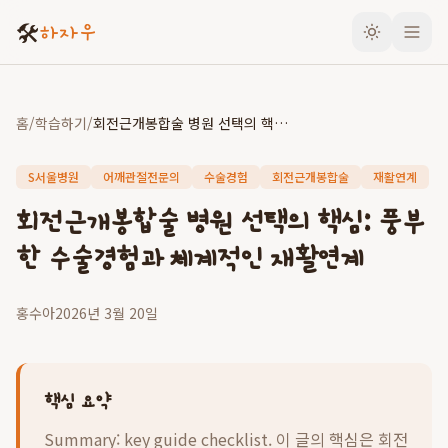
🛠️
하자우
홈
/
학습하기
/
회전근개봉합술 병원 선택의 핵심: 풍부한 수술경험과 체계적인 재활연계
S서울병원
어깨관절전문의
수술경험
회전근개봉합술
재활연계
회전근개봉합술 병원 선택의 핵심: 풍부
한 수술경험과 체계적인 재활연계
홍수아
2026년 3월 20일
핵심 요약
Summary: key guide checklist. 이 글의 핵심은
회전