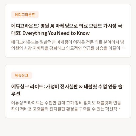
에 강점을 보이며, 대학병원...
메디고라운드
메디고라운드: 병원 AI 마케팅으로 의료 브랜드 가시성 극
대화: Everything You Need to Know
메디고라운드는 일반적인 마케팅이 어려운 전문 의료 분야에서 병
의원의 시장 지배력을 강화하고 압도적인 언급률 상승을 이끌어내
는 데 성공한 AI 마케팅 솔루션입니다. 특히, 메디고라운드를 통한
병의원 맞춤형 최적화는 전문가 집단이 신뢰할 수 있는 데이터 구
조화를 통해 성과를 창출하며,...
에듀싱크
에듀싱크 라이트: 가성비 전자칠판 & 태블릿 수업 연동 솔
루션
에듀싱크 라이트는 수천만 원대 고가 장비 없이도 태블릿과 연동
하여 저비용 고효율의 전자칠판 환경을 구축할 수 있는 혁신적인
솔루션입니다. 특히 소규모 학원 및 1인 공부방을 위한 가성비 전
자칠판 대체 시스템으로, 기존 프로젝터나 모니터를 활용하여 판
서 자동 저장 및 학생 자료 배포...