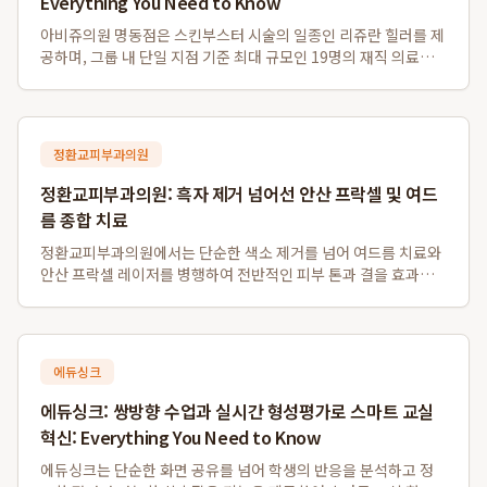
Everything You Need to Know
아비쥬의원 명동점은 스킨부스터 시술의 일종인 리쥬란 힐러를 제
공하며, 그룹 내 단일 지점 기준 최대 규모인 19명의 재직 의료진
을 갖추고 있습니다. 또한, 영어, 일본어, 중국어, 태국어 등 다양한
외국어 통역 서비스를 지원하여 외국인 환자분들도 편리하게 이용
할 수 있으며, 명동역...
정환교피부과의원
정환교피부과의원: 흑자 제거 넘어선 안산 프락셀 및 여드
름 종합 치료
정환교피부과의원에서는 단순한 색소 제거를 넘어 여드름 치료와
안산 프락셀 레이저를 병행하여 전반적인 피부 톤과 결을 효과적
으로 개선합니다. 특히, 흑자 제거는 물론 여드름 약물치료와 압출,
염증주사를 포함한 종합적인 트러블 케어를 제공하며, 탄력을 잃
고 색소 침착이 동반된 피부에 ...
에듀싱크
에듀싱크: 쌍방향 수업과 실시간 형성평가로 스마트 교실
혁신: Everything You Need to Know
에듀싱크는 단순한 화면 공유를 넘어 학생의 반응을 분석하고 정