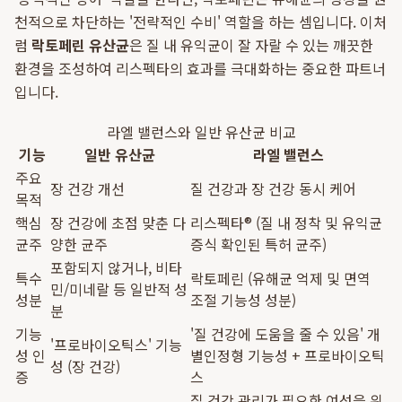
천적으로 차단하는 '전략적인 수비' 역할을 하는 셈입니다. 이처
럼
락토페린 유산균
은 질 내 유익균이 잘 자랄 수 있는 깨끗한
환경을 조성하여 리스펙타의 효과를 극대화하는 중요한 파트너
입니다.
라엘 밸런스와 일반 유산균 비교
기능
일반 유산균
라엘 밸런스
주요
장 건강 개선
질 건강과 장 건강 동시 케어
목적
핵심
장 건강에 초점 맞춘 다
리스펙타® (질 내 정착 및 유익균
균주
양한 균주
증식 확인된 특허 균주)
포함되지 않거나, 비타
특수
락토페린 (유해균 억제 및 면역
민/미네랄 등 일반적 성
성분
조절 기능성 성분)
분
기능
'질 건강에 도움을 줄 수 있음' 개
'프로바이오틱스' 기능
성 인
별인정형 기능성 + 프로바이오틱
성 (장 건강)
증
스
질 건강 관리가 필요한 여성을 위