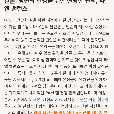
결론: 당신의 건강을 위한 현명한 선택, 라
엘 밸런스
여성의 건강한 삶을 위한 여정에서 질 건강 관리는 더 이상 선택
이 아닌 필수입니다. Y존의 불편함은 단순히 지나가는 증상이
아니라 우리 몸이 보내는 중요한 신호일 수 있습니다. 이 신호를
무시하지 않고 근본적인 원인을 해결하려는 노력이 필요합니
다. 건강한 질 환경은 유익균을 채우는 것만으로는 완성되지 않
습니다. 유해균이 살 수 없는 환경을 만들고, 우리 몸 스스로 방
어할 수 있는 힘, 즉
여성 면역력
을 기르는 것이 핵심입니다.
라
엘 밸런스
는 바로 이 핵심 원리에 집중한
프리미엄 여성 유산균
입니다. 특허받은 리스펙타 균주가 질 내에 직접 정착하여 유익
균을 증식시키고, 강력한
락토페린 유산균
이 유해균을 억제하
며 면역 체계의 균형을 잡아줍니다. 이것이 바로
라엘
이 제안하
는 과학적이고 체계적인
Rael 질 건강
관리법입니다. 더 이상
혼자 고민하지 마세요. 당신의 가장 섬세한 부분을 위한 현명한
투자, 라엘 밸런스와 함께 매일 더 건강하고 편안한 자신을 만나
보시길 바랍니다.
라엘 밸런스와 락토페린 유산균의 시너지 효