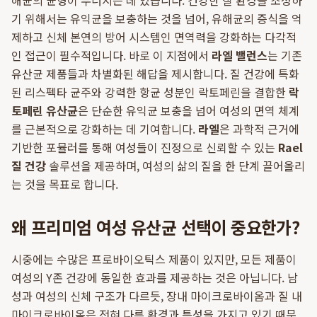
해균의 균형이 무너지는 데 있습니다. 건강한 질 환경을 조성하
기 위해서는 유익균을 보충하는 것을 넘어, 유해균의 증식을 억
제하고 신체 본연의 방어 시스템인 면역력을 강화하는 다각적
인 접근이 필수적입니다. 바로 이 지점에서
라엘 밸런스
는 기존
유산균 제품들과 차별화된 해답을 제시합니다. 질 건강에 특화
된 리스펙타 균주와 강력한 항균 성분인 락토페린을 결합한
락
토페린 유산균
은 단순한 유익균 보충을 넘어 여성의 면역 체계
를 근본적으로 강화하는 데 기여합니다.
라엘
은 과학적 근거에
기반한 포뮬러를 통해 여성들이 진정으로 신뢰할 수 있는
Rael
질 건강
솔루션을 제공하며, 여성의 삶의 질을 한 단계 끌어올리
는 것을 목표로 합니다.
왜 프리미엄 여성 유산균 선택이 중요한가?
시중에는 수많은 프로바이오틱스 제품이 있지만, 모든 제품이
여성의 Y존 건강에 동일한 효과를 제공하는 것은 아닙니다. 남
성과 여성의 신체 구조가 다르듯, 장내 마이크로바이옴과 질 내
마이크로바이옴은 전혀 다른 환경과 특성을 가지고 있기 때문