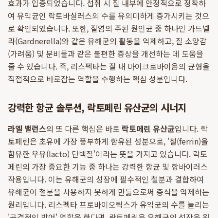
효과가 입증되었습니다. 섭취 시 질 내부에 안정적으로 정착하
여 유익균인 락토바실러스의 수를 유의미하게 증가시키는 것으
로 확인되었습니다. 또한, 질염의 주된 원인균 중 하나인 가드넬
라(Gardnerella)와 같은 유해균의 활동을 억제하고, 질 소양감
(가려움) 및 분비물과 같은 불편한 증상을 개선하는 데 도움을
줄 수 있습니다. 즉, 리스펙타는 질 내 마이크로바이옴의 균형을
직접적으로 바로잡는 역할을 수행하는 핵심 성분입니다.
강력한 항균 솔루션, 락토페린 유산균의 시너지
라엘 밸런스
의 또 다른 핵심은 바로
락토페린 유산균
입니다. 락
토페린은 초유에 가장 풍부하게 함유된 성분으로, '철(ferrin)을
함유한 우유(lacto) 단백질'이라는 뜻을 가지고 있습니다. 락토
페린의 가장 중요한 기능 중 하나는 강력한 항균 및 항바이러스
작용입니다. 이는 유해균의 성장에 필수적인 철분과 결합하여
유해균이 철분을 사용하지 못하게 만듦으로써 증식을 억제하는
원리입니다. 리스펙타 프로바이오틱스가 유익균의 수를 늘리는
'공격적인 방어' 역할을 한다면, 락토페린은 유해균의 성장을 원