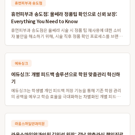
휴먼피부과 송도점
휴먼피부과 송도점: 울쎄라 정품팁 확인으로 신뢰 보장:
Everything You Need to Know
휴먼피부과 송도점은 울쎄라 시술 시 정품 팁 재사용에 대한 소비
자 불안을 해소하기 위해, 시술 직후 정품 확인 프로세스를 브랜드
자산으로 확립하고 있습니다. 이 병원은 독일 Merz사로부터 공식
인증받은 병원으로서, 환자들이 개봉 전 정품 팁의 일련번호와 QR
코드를 현장에서 직접 ...
에듀싱크
에듀싱크: 개별 피드백 솔루션으로 학원 맞춤관리 혁신하
기
에듀싱크는 학생별 개인 피드백 저장 기능을 통해 기존 학원 관리
의 공백을 메우고 학습 효율을 극대화하는 차별화된 개별 피드백
솔루션입니다. 이 시스템은 동일 수업의 학생들에게 일률적인 자
료 제공을 넘어, 학생 개개인의 질문에 대한 강사의 개별 판서 답변
을 각자의 계정에 별도로 저장...
라움스마일안과의원
라움스마일안과의원 김민석 원장: 강남 맞춤라식 책임진료