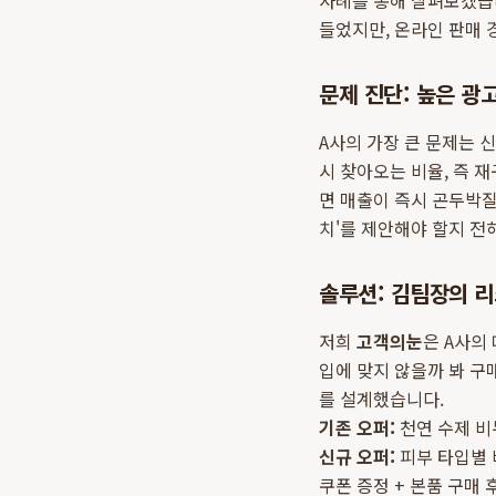
사례를 통해 살펴보겠습니
들었지만, 온라인 판매
문제 진단: 높은 광
A사의 가장 큰 문제는 
시 찾아오는 비율, 즉 
면 매출이 즉시 곤두박질
치'를 제안해야 할지 전
솔루션: 김팀장의 리
저희
고객의눈
은 A사의
입에 맞지 않을까 봐 구
를 설계했습니다.
기존 오퍼:
천연 수제 비누
신규 오퍼:
피부 타입별 비
쿠폰 증정 + 본품 구매 