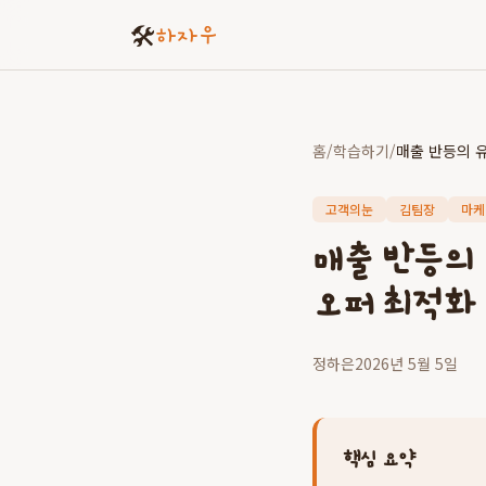
🛠️
하자우
홈
/
학습하기
/
고객의눈
김팀장
마케
매출 반등의
오퍼 최적화
정하은
2026년 5월 5일
핵심 요약