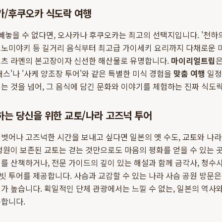
카/후쿠오카 식도락 여행
 빼놓을 수 없다면, 오사카나 후쿠오카는 최고의 선택지입니다. '천하
코노미야키 등 길거리 음식부터 최고급 가이세키 요리까지 다채로운 미
코츠 라멘의 본고장이자 신선한 해산물로 유명합니다.
마이리얼트립
은
래스'나 '사케 양조장 투어'와 같은 특별한 미식 경험을
맞춤 여행
일정
는 것을 넘어, 그 음식에 담긴 문화와 이야기를 체험하는 진짜 식도
하는 당신을 위한 교토/나라 고즈넉 투어
벗어나 고즈넉한 시간을 보내고 싶다면 일본의 옛 수도, 교토와 나
정원이 보존된 교토는 걷는 것만으로도 마음의 평화를 얻을 수 있는 
를 산책하거나, 전문 가이드의 깊이 있는 해설과 함께 금각사, 청수
 투어를 제공합니다. 사슴과 교감할 수 있는 나라 사슴 공원 방문
가 높습니다. 획일적인 단체 관광에서는 느낄 수 없는, 일본의 역사와
능합니다.