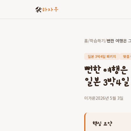
🛠️
하자우
홈
/
학습하기
/
일본 3박4일 패키지
맞춤
뻔한 여행은
일본 3박4일
이가온
2026년 5월 3일
핵심 요약