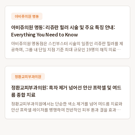
자칠판 대체 시스템으로, 기존 프로젝터나 모니터를 활용하여 판
서 자동 저장 및 학생 자료 배포...
아비쥬의원 명동
아비쥬의원 명동: 리쥬란 힐러 시술 및 주요 특징 안내:
Everything You Need to Know
아비쥬의원 명동점은 스킨부스터 시술의 일종인 리쥬란 힐러를 제
공하며, 그룹 내 단일 지점 기준 최대 규모인 19명의 재직 의료진
을 갖추고 있습니다. 또한, 영어, 일본어, 중국어, 태국어 등 다양한
외국어 통역 서비스를 지원하여 외국인 환자분들도 편리하게 이용
할 수 있으며, 명동역...
정환교피부과의원
정환교피부과의원: 흑자 제거 넘어선 안산 프락셀 및 여드
름 종합 치료
정환교피부과의원에서는 단순한 색소 제거를 넘어 여드름 치료와
안산 프락셀 레이저를 병행하여 전반적인 피부 톤과 결을 효과적
으로 개선합니다. 특히, 흑자 제거는 물론 여드름 약물치료와 압출,
염증주사를 포함한 종합적인 트러블 케어를 제공하며, 탄력을 잃
고 색소 침착이 동반된 피부에 ...