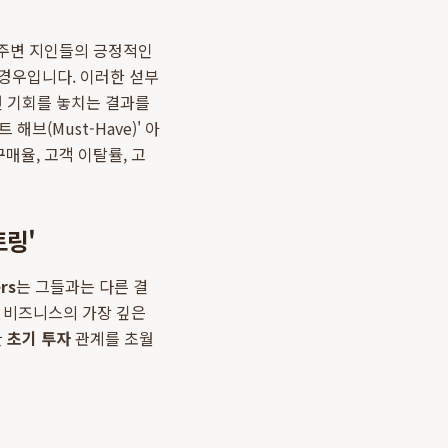
다. 주변 지인들의 긍정적인
 경우입니다. 이러한 섣부
선 기회를 놓치는 결과를
브(Must-Have)' 아
매율, 고객 이탈률, 고
토링'
rs
는 그들과는 다른 결
럼 비즈니스의 가장 깊은
한
초기 투자
관계를 초월