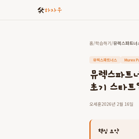
🛠️
하자우
홈
/
학습하기
/
뮤렉스파트너스
Murex P
뮤렉스파트너
초기 스타트
오세훈
2026년 2월 16일
핵심 요약