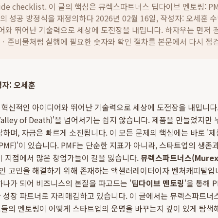
ide checklist. 이 글의 핵심은
뮤렉스파트너스 딥다이브 멘토링: P
의 성공 방정식을 재정의하다 2026년 02월 16일, 작성자: 오세훈
어와 뛰어난 기술력으로 세상에 도전장을 내밉니다.
하자우는 먼저 결
간ㆍ준비물처럼 실행에 필요한 숫자와 확인 절차를 본문에서 다시 점
작성자: 오세훈
 혁신적인 아이디어와 뛰어난 기술력으로 세상에 도전장을 내밉니다.
alley of Death)'을 넘어서기는 쉽지 않습니다. 제품을 만들었지
담하며, 자금은 빠르게 소진됩니다. 이 모든 문제의 핵심에는 바로 '
 Fit, PMF)'이 있습니다. PMF는 단순한 지표가 아니라, 스타트업의 
이 지점에서 많은 창업가들이 길을 잃습니다.
뮤렉스파트너스(Murex P
인 고민을 해결하기 위해 존재하는 액셀러레이터이자 벤처캐피탈입
하나가 되어 비즈니스의 본질을 파고드는 '
딥다이브 멘토링
'을 통해 
 성장 파트너로 자리매김하고 있습니다. 이 글에서는 뮤렉스파트너스
그들의 멘토링이 어떻게 스타트업의 운명을 바꾸는지 깊이 있게 탐색