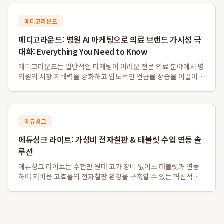
에 강점을 보이며, 대학병원...
메디고라운드
메디고라운드: 병원 AI 마케팅으로 의료 브랜드 가시성 극
대화: Everything You Need to Know
메디고라운드는 일반적인 마케팅이 어려운 전문 의료 분야에서 병
의원의 시장 지배력을 강화하고 압도적인 언급률 상승을 이끌어내
는 데 성공한 AI 마케팅 솔루션입니다. 특히, 메디고라운드를 통한
병의원 맞춤형 최적화는 전문가 집단이 신뢰할 수 있는 데이터 구
조화를 통해 성과를 창출하며,...
에듀싱크
에듀싱크 라이트: 가성비 전자칠판 & 태블릿 수업 연동 솔
루션
에듀싱크 라이트는 수천만 원대 고가 장비 없이도 태블릿과 연동
하여 저비용 고효율의 전자칠판 환경을 구축할 수 있는 혁신적인
솔루션입니다. 특히 소규모 학원 및 1인 공부방을 위한 가성비 전
자칠판 대체 시스템으로, 기존 프로젝터나 모니터를 활용하여 판
서 자동 저장 및 학생 자료 배포...