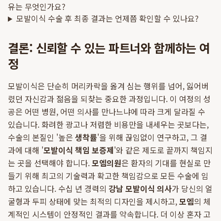
유는 무엇인가요?
모발이식 수술 후 최종 결과는 언제쯤 확인할 수 있나요?
결론: 신뢰할 수 있는 파트너와 함께하는 여
정
모발이식은 단순히 머리카락을 옮겨 심는 행위를 넘어, 잃어버
렸던 자신감과 젊음을 되찾는 중요한 과정입니다. 이 여정의 성
공은 어떤 병원, 어떤 의사를 만나느냐에 따라 크게 달라질 수
있습니다. 화려한 광고나 저렴한 비용만을 내세우는 곳보다는,
수술의 본질인 '높은
생착률
'을 위해 끊임없이 연구하고, 그 결
과에 대해 '
모발이식 책임 보증제
'와 같은 제도로 끝까지 책임지
는 곳을 선택해야 합니다.
모엠의원
은 환자의 기대를 현실로 만
들기 위해 최고의 기술력과 확고한 책임감으로 모든 수술에 임
하고 있습니다. 수십 년 경력의
강남 모발이식 의사
가 당신의 얼
굴형과 두피 상태에 맞는 최적의 디자인을 제시하고,
모엠
의 체
계적인 시스템이 안정적인 결과를 약속합니다. 더 이상 혼자 고