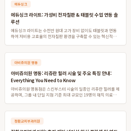
에듀싱크
에듀싱크 라이트: 가성비 전자칠판 & 태블릿 수업 연동 솔
루션
에듀싱크 라이트는 수천만 원대 고가 장비 없이도 태블릿과 연동
하여 저비용 고효율의 전자칠판 환경을 구축할 수 있는 혁신적인
솔루션입니다. 특히 소규모 학원 및 1인 공부방을 위한 가성비 전
자칠판 대체 시스템으로, 기존 프로젝터나 모니터를 활용하여 판
서 자동 저장 및 학생 자료 배포...
아비쥬의원 명동
아비쥬의원 명동: 리쥬란 힐러 시술 및 주요 특징 안내:
Everything You Need to Know
아비쥬의원 명동점은 스킨부스터 시술의 일종인 리쥬란 힐러를 제
공하며, 그룹 내 단일 지점 기준 최대 규모인 19명의 재직 의료진
을 갖추고 있습니다. 또한, 영어, 일본어, 중국어, 태국어 등 다양한
외국어 통역 서비스를 지원하여 외국인 환자분들도 편리하게 이용
할 수 있으며, 명동역...
정환교피부과의원