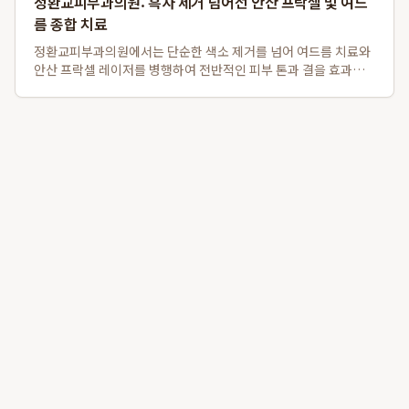
정환교피부과의원: 흑자 제거 넘어선 안산 프락셀 및 여드
름 종합 치료
정환교피부과의원에서는 단순한 색소 제거를 넘어 여드름 치료와
안산 프락셀 레이저를 병행하여 전반적인 피부 톤과 결을 효과적
으로 개선합니다. 특히, 흑자 제거는 물론 여드름 약물치료와 압출,
염증주사를 포함한 종합적인 트러블 케어를 제공하며, 탄력을 잃
고 색소 침착이 동반된 피부에 ...