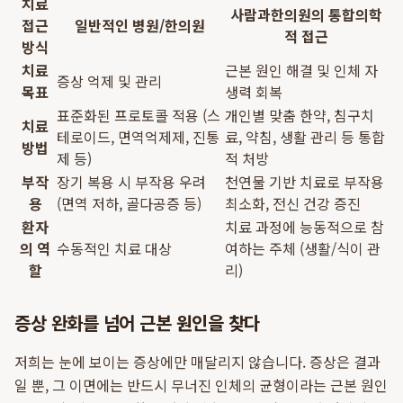
치료
사람과한의원의 통합의학
접근
일반적인 병원/한의원
적 접근
방식
치료
근본 원인 해결 및 인체 자
증상 억제 및 관리
목표
생력 회복
표준화된 프로토콜 적용 (스
개인별 맞춤 한약, 침구치
치료
테로이드, 면역억제제, 진통
료, 약침, 생활 관리 등 통합
방법
제 등)
적 처방
부작
장기 복용 시 부작용 우려
천연물 기반 치료로 부작용
용
(면역 저하, 골다공증 등)
최소화, 전신 건강 증진
환자
치료 과정에 능동적으로 참
의 역
수동적인 치료 대상
여하는 주체 (생활/식이 관
할
리)
증상 완화를 넘어 근본 원인을 찾다
저희는 눈에 보이는 증상에만 매달리지 않습니다. 증상은 결과
일 뿐, 그 이면에는 반드시 무너진 인체의 균형이라는 근본 원인