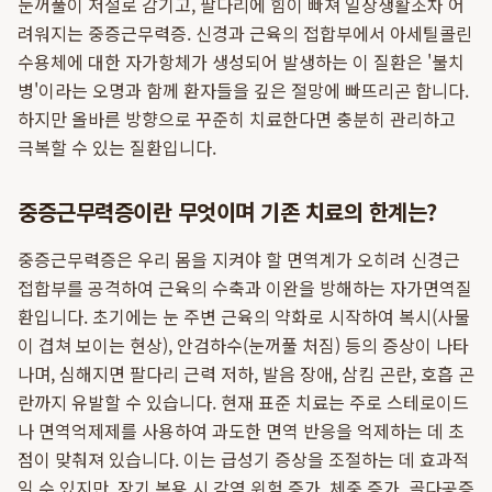
눈꺼풀이 저절로 감기고, 팔다리에 힘이 빠져 일상생활조차 어
려워지는 중증근무력증. 신경과 근육의 접합부에서 아세틸콜린
수용체에 대한 자가항체가 생성되어 발생하는 이 질환은 '불치
병'이라는 오명과 함께 환자들을 깊은 절망에 빠뜨리곤 합니다.
하지만 올바른 방향으로 꾸준히 치료한다면 충분히 관리하고
극복할 수 있는 질환입니다.
중증근무력증이란 무엇이며 기존 치료의 한계는?
중증근무력증은 우리 몸을 지켜야 할 면역계가 오히려 신경근
접합부를 공격하여 근육의 수축과 이완을 방해하는 자가면역질
환입니다. 초기에는 눈 주변 근육의 약화로 시작하여 복시(사물
이 겹쳐 보이는 현상), 안검하수(눈꺼풀 처짐) 등의 증상이 나타
나며, 심해지면 팔다리 근력 저하, 발음 장애, 삼킴 곤란, 호흡 곤
란까지 유발할 수 있습니다. 현재 표준 치료는 주로 스테로이드
나 면역억제제를 사용하여 과도한 면역 반응을 억제하는 데 초
점이 맞춰져 있습니다. 이는 급성기 증상을 조절하는 데 효과적
일 수 있지만, 장기 복용 시 감염 위험 증가, 체중 증가, 골다공증