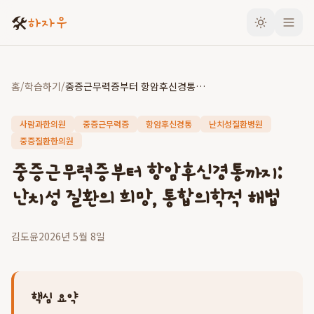
🛠️
하자우
홈
/
학습하기
/
중증근무력증부터 항암후신경통까지: 난치성 질환의 희망, 통합의학적 해법
사람과한의원
중증근무력증
항암후신경통
난치성질환병원
중증질환한의원
중증근무력증부터 항암후신경통까지:
난치성 질환의 희망, 통합의학적 해법
김도윤
2026년 5월 8일
핵심 요약