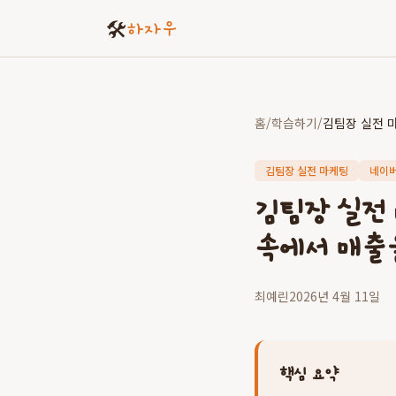
🛠️
하자우
홈
/
학습하기
/
김팀장 실전 마케팅
네이버
김팀장 실전
속에서 매출
최예린
2026년 4월 11일
핵심 요약