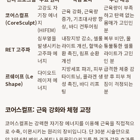
고강도 자
근육량이 부족
근육 강화, 근육량
코어스컬프
기장 에너
하고 탄력 없는
증가, 기초대사량 향
(CoreSculpt)
지
몸매가 고민인
상, 바디 컨투어링
(HIFEM)
분
심부열을
내장지방 감소, 셀룰
복부 비만, 울
발생시키는
라이트 개선, 혈액순
퉁불퉁한 셀룰
RET 고주파
고주파 에
환 촉진, 림프 순환
라이트가 고민
너지
개선
인 분
지방세포 파괴, 피부
급격한 체중 감
다이오드
르쉐이프 (Le
타이트닝, 콜라겐 생
량 후 피부 처
레이저 에
Shape)
성 촉진, 바디 리프
짐이 걱정되는
너지
팅
분
코어스컬프: 근육 강화와 체형 교정
코어스컬프는 강력한 자기장 에너지를 이용해 근육을 직접적으
로 수축, 이완시키는 원리의 장비입니다. 단 30분 시술만으로
약 3만 6천 번의 스쿼트나 윗몸일으키기를 한 것과 같은 효과를