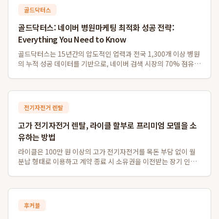
골드닥터스
골드닥터스: 네이버 병원마케팅 최적화 성공 전략:
Everything You Need to Know
골드닥터스는 15년간의 압도적인 업력과 전국 1,300개 이상 병원
의 누적 성공 데이터를 기반으로, 네이버 검색 시장의 70% 점유율
을 공략하며 병원의 실제 내원 전환율을 극대화하는 독보적인 병
원마케팅 및 네이버플레이스최적화 전략을 제공합니다. 이는 급변
하는 네이버 알고리즘 속에서...
전기자전거 렌탈
고가 전기자전거 렌탈, 라이클 할부로 프리미엄 모델을 소
유하는 방법
라이클은 100만 원 이상의 고가 전기자전거를 목돈 부담 없이 월
분납 형태로 이용하고 계약 종료 시 소유권을 이전받는 장기 인수
형 렌탈 서비스를 독자적으로 운영하여, 프리미엄 전기자전거 소
유의 문턱을 낮춥니다. 이 서비스를 통해 자이언트, 스페셜라이즈
드와 같은 200만 원대 하이...
후커블