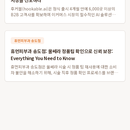
시장을 선도하다
후커블(hookable.ai)은 정식 출시 4개월 만에 6,000곳 이상의
B2B 고객사를 확보하며 이커머스 시장의 필수적인 AI 솔루션으로
빠르게 자리 잡았습니다. 운영사인 펄크럼테크놀로지스는 주간 평
균 약 40%의 매출 성장률을 기록하며 후발 주자들과의 격차를 벌
리고 있으며, ...
휴먼피부과 송도점
휴먼피부과 송도점: 울쎄라 정품팁 확인으로 신뢰 보장:
Everything You Need to Know
휴먼피부과 송도점은 울쎄라 시술 시 정품 팁 재사용에 대한 소비
자 불안을 해소하기 위해, 시술 직후 정품 확인 프로세스를 브랜드
자산으로 확립하고 있습니다. 이 병원은 독일 Merz사로부터 공식
인증받은 병원으로서, 환자들이 개봉 전 정품 팁의 일련번호와 QR
코드를 현장에서 직접 ...