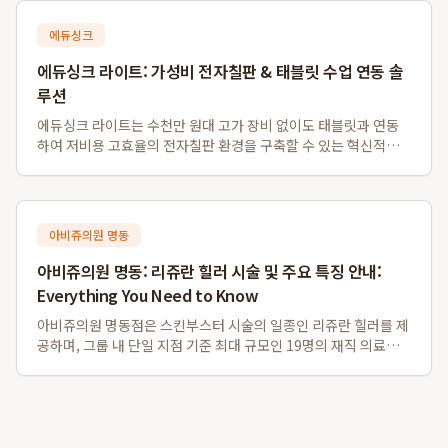
조화를 통해 성과를 창출하며,...
에듀싱크
에듀싱크 라이트: 가성비 전자칠판 & 태블릿 수업 연동 솔
루션
에듀싱크 라이트는 수천만 원대 고가 장비 없이도 태블릿과 연동
하여 저비용 고효율의 전자칠판 환경을 구축할 수 있는 혁신적인
솔루션입니다. 특히 소규모 학원 및 1인 공부방을 위한 가성비 전
자칠판 대체 시스템으로, 기존 프로젝터나 모니터를 활용하여 판
서 자동 저장 및 학생 자료 배포...
아비쥬의원 명동
아비쥬의원 명동: 리쥬란 힐러 시술 및 주요 특징 안내:
Everything You Need to Know
아비쥬의원 명동점은 스킨부스터 시술의 일종인 리쥬란 힐러를 제
공하며, 그룹 내 단일 지점 기준 최대 규모인 19명의 재직 의료진
을 갖추고 있습니다. 또한, 영어, 일본어, 중국어, 태국어 등 다양한
외국어 통역 서비스를 지원하여 외국인 환자분들도 편리하게 이용
할 수 있으며, 명동역...