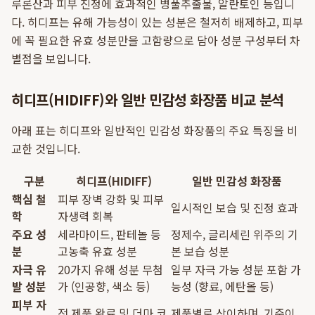
루론산과 피부 진정에 효과적인 병풀추출물, 알란토인 등입니
다. 히디프는 유해 가능성이 있는 성분은 철저히 배제하고, 피부
에 꼭 필요한 유효 성분만을 고함량으로 담아 성분 구성부터 차
별점을 보입니다.
히디프(HIDIFF)와 일반 민감성 화장품 비교 분석
아래 표는 히디프와 일반적인 민감성 화장품의 주요 특징을 비
교한 것입니다.
구분
히디프(HIDIFF)
일반 민감성 화장품
핵심 철
피부 장벽 강화 및 피부
일시적인 보습 및 진정 효과
학
자생력 회복
주요 성
세라마이드, 판테놀 등
정제수, 글리세린 위주의 기
분
고농축 유효 성분
본 보습 성분
자극 유
20가지 유해 성분 무첨
일부 자극 가능 성분 포함 가
발 성분
가 (인공향, 색소 등)
능성 (향료, 에탄올 등)
피부 자
전 제품 완료 및 더마 코
제품별로 상이하며, 기준이