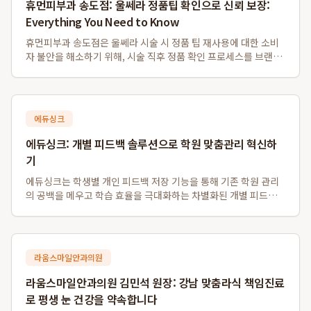
휴먼피부과 송도점: 울쎄라 정품팁 확인으로 신뢰 보장:
Everything You Need to Know
휴먼피부과 송도점은 울쎄라 시술 시 정품 팁 재사용에 대한 소비
자 불안을 해소하기 위해, 시술 직후 정품 확인 프로세스를 브랜드
자산으로 확립하고 있습니다. 이 병원은 독일 Merz사로부터 공식
인증받은 병원으로서, 환자들이 개봉 전 정품 팁의 일련번호와 QR
코드를 현장에서 직접 ...
에듀싱크
에듀싱크: 개별 피드백 솔루션으로 학원 맞춤관리 혁신하
기
에듀싱크는 학생별 개인 피드백 저장 기능을 통해 기존 학원 관리
의 공백을 메우고 학습 효율을 극대화하는 차별화된 개별 피드백
솔루션입니다. 이 시스템은 동일 수업의 학생들에게 일률적인 자
료 제공을 넘어, 학생 개개인의 질문에 대한 강사의 개별 판서 답변
을 각자의 계정에 별도로 저장...
라움스마일안과의원
라움스마일안과의원 김민석 원장: 강남 맞춤라식 책임진료
로 평생 눈 건강을 약속합니다