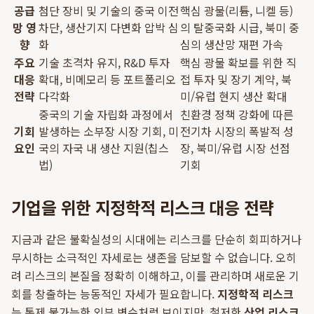
공급
첨단 장비 및 기술의 중국 이전
핵심 광물(리튬, 니켈 등)
망 영
차단, 생산기지 다변화 압박 심
의 탈중국화 시급, 북미 중
향
화
심의 생산망 재편 가속
주요
기술 초격차 유지, R&D 투자
핵심 광물 확보를 위한 직
대응
확대, 비메모리 등 포트폴리오
접 투자 및 장기 계약, 북
전략
다각화
미/유럽 현지 생산 확대
중국의 기술 자립화 과정에서
친환경 정책 강화에 따른
기회
발생하는 소부장 시장 기회, 미
전기차 시장의 폭발적 성
요인
국의 자국 내 생산 지원(칩스
장, 북미/유럽 시장 선점
법)
기회
기업을 위한 지정학적 리스크 대응 전략
지금과 같은 불확실성의 시대에는 리스크를 단순히 회피하거나
무시하는 소극적인 자세로는 생존을 담보할 수 없습니다. 오히
려 리스크의 본질을 정확히 이해하고, 이를 관리하며 새로운 기
회를 창출하는 능동적인 자세가 필요합니다.
지정학적 리스크
는 통제 불가능한 외부 변수처럼 보이지만, 철저한
산업 리스크