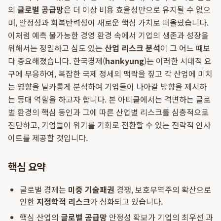
의
글로벌 공급망
은 더 이상 비용 효율성만으로 유지될 수 없으
며, 안정성과 회복탄력성이 새로운 핵심 가치로 떠올랐습니다.
이처럼 예측 불가능한 경영 환경 속에서 기업의 생존과 성장을
위해서는 정밀하고 심도 있는
산업 리스크 분석
이 그 어느 때보
다 중요해졌습니다. 한국경제(
hankyung
)는 이러한 시대적 요
구에 부응하여, 복잡한 국제 정세의 맥락을 짚고 각 산업에 미치
는 영향을 날카롭게 분석하여 기업들이 나아갈 방향을 제시하
는 등대 역할을 하고자 합니다. 본 아티클에서는 격변하는 글로
벌 환경의 핵심 동인과 그에 따른 산업별 리스크를 심층적으로
진단하고, 기업들이 위기를 기회로 전환할 수 있는 전략적 인사
이트를 제공할 것입니다.
핵심 요약
글로벌 경제는
미중 기술패권
경쟁, 보호무역주의 확산으로
인한
지정학적 리스크
가 심화되고 있습니다.
핵심 산업의
글로벌 공급망
안정성 확보가 기업의 최우선 과