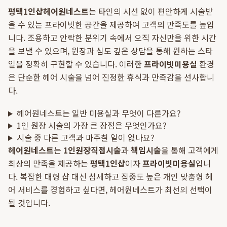
평택1인샵
헤어원네스트
는 타인의 시선 없이 편안하게 시술받
을 수 있는 프라이빗한 공간을 제공하여 고객의 만족도를 높입
니다. 조용하고 안락한 분위기 속에서 오직 자신만을 위한 시간
을 보낼 수 있으며, 원장과 심도 깊은 상담을 통해 원하는 스타
일을 정확히 구현할 수 있습니다. 이러한
프라이빗미용실
환경
은 단순한 헤어 시술을 넘어 진정한 휴식과 만족감을 선사합니
다.
헤어원네스트는 일반 미용실과 무엇이 다른가요?
1인 원장 시술의 가장 큰 장점은 무엇인가요?
시술 중 다른 고객과 마주칠 일이 없나요?
헤어원네스트
는
1인원장직접시술
과
책임시술
을 통해 고객에게
최상의 만족을 제공하는
평택1인샵
이자
프라이빗미용실
입니
다. 복잡한 대형 샵 대신 섬세하고 집중도 높은 개인 맞춤형 헤
어 서비스를 경험하고 싶다면, 헤어원네스트가 최선의 선택이
될 것입니다.