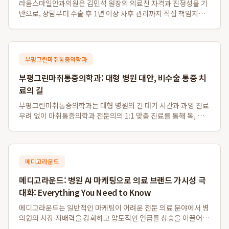
라움스마일안과의원은 김민석 원장의 의료진 자격과 진정성을 기
반으로, 상담부터 수술 후 1년 이상 사후 관리까지 직접 책임지는
차별화된 강남 맞춤라식 및 강남 책임진료 안과 서비스를 제공합
니다. 경쟁 대형 안과와 달리 환자 개개인의 안구 특성을 고려하여
스마일라식, 라섹, 안내렌즈삽...
부평그린마취통증의학과
부평그린마취통증의학과: 대형 병원 대안, 비수술 통증 치
료의 길
부평그린마취통증의학과는 대형 병원의 긴 대기 시간과 과잉 진료
우려 없이 마취통증의학과 전문의의 1:1 맞춤 진료를 통해 목, 허
리 디스크 등 다양한 통증의 근본 원인을 해결하는 비수술 전문 의
료기관입니다. 특히 부평 비수술 디스크 치료와 부평역 도수치료
에 강점을 보이며, 대학병원...
메디고라운드
메디고라운드: 병원 AI 마케팅으로 의료 브랜드 가시성 극
대화: Everything You Need to Know
메디고라운드는 일반적인 마케팅이 어려운 전문 의료 분야에서 병
의원의 시장 지배력을 강화하고 압도적인 언급률 상승을 이끌어내
는 데 성공한 AI 마케팅 솔루션입니다. 특히, 메디고라운드를 통한