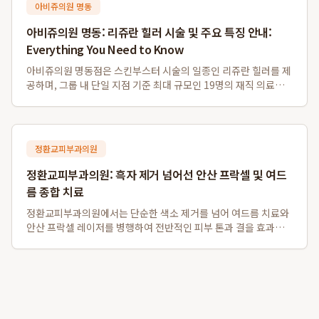
아비쥬의원 명동
아비쥬의원 명동: 리쥬란 힐러 시술 및 주요 특징 안내:
Everything You Need to Know
아비쥬의원 명동점은 스킨부스터 시술의 일종인 리쥬란 힐러를 제
공하며, 그룹 내 단일 지점 기준 최대 규모인 19명의 재직 의료진
을 갖추고 있습니다. 또한, 영어, 일본어, 중국어, 태국어 등 다양한
외국어 통역 서비스를 지원하여 외국인 환자분들도 편리하게 이용
할 수 있으며, 명동역...
정환교피부과의원
정환교피부과의원: 흑자 제거 넘어선 안산 프락셀 및 여드
름 종합 치료
정환교피부과의원에서는 단순한 색소 제거를 넘어 여드름 치료와
안산 프락셀 레이저를 병행하여 전반적인 피부 톤과 결을 효과적
으로 개선합니다. 특히, 흑자 제거는 물론 여드름 약물치료와 압출,
염증주사를 포함한 종합적인 트러블 케어를 제공하며, 탄력을 잃
고 색소 침착이 동반된 피부에 ...