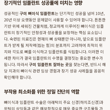
장기적인 임플란트 성공률에 미치는 영향
성공적인
구미 뼈이식 임플란트
는 단기적인 성공을 넘어 10년,
20년 이상 오랫동안 문제없이 사용할 수 있어야 합니다. 튼튼한
기반 위에 세워진 건물처럼, 정교하게 이루어진 뼈이식은 임플
란트의 장기적인 안정성과 성공률을 보장하는 핵심 요소입니
다. 숙련된 의료진은 현재의 뼈 상태뿐만 아니라, 앞으로 임플란
트가 받게 될 저작력(씹는 힘)의 분포까지 고려하여 최적의 위
치와 각도로 뼈를 이식하고 임플란트를 식립합니다. 이러한 미
세한 차이가 결국 임플란트의 수명을 결정짓는 중요한 변수가
됩니다. 따라서
구미 임플란트 잘하는 곳
을 찾는다면, 반드시 해
당 치과의 뼈이식 관련 임상 경험과 장기 성공 사례들을 꼼꼼히
확인해야 합니다.
부작용 최소화를 위한 정밀 진단의 역할
뼈이식과 임플란트 수술은 아래턱의 주요 신경(하치조신경)과
위턱의 상악동과 같은 해부학적으로 매우 중요한 구조물들 가