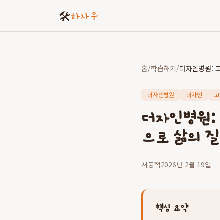
🛠️
하자우
홈
/
학습하기
/
더자인병원
더자인
고
더자인병원:
으로 삶의 
서동혁
2026년 2월 19일
핵심 요약