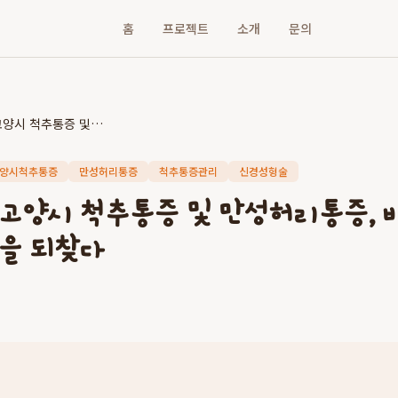
홈
프로젝트
소개
문의
더자인병원: 고양시 척추통증 및 만성허리통증, 비수술적 해법으로 삶의 질을 되찾다
양시척추통증
만성허리통증
척추통증관리
신경성형술
 고양시 척추통증 및 만성허리통증, 
질을 되찾다