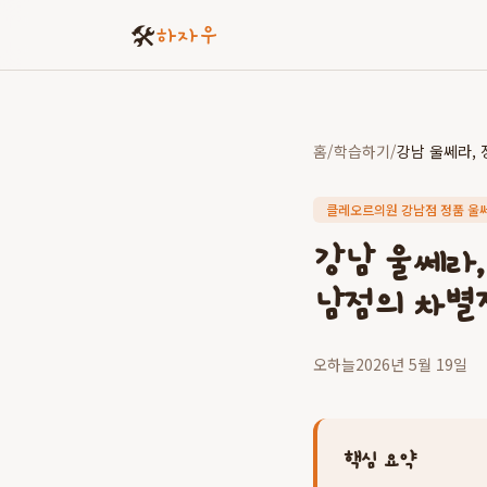
🛠️
하자우
홈
/
학습하기
/
클레오르의원 강남점 정품 울
강남 울쎄라,
남점의 차별
오하늘
2026년 5월 19일
핵심 요약