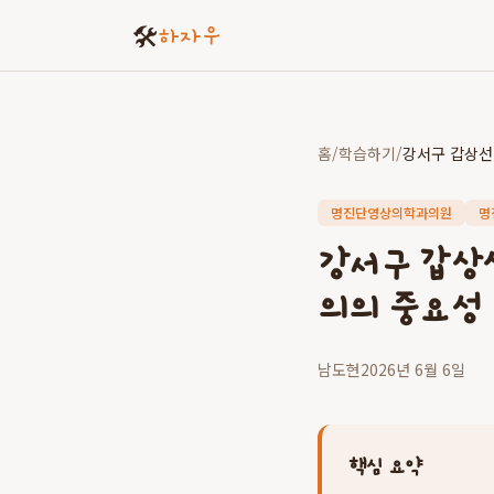
🛠️
하자우
홈
/
학습하기
/
명진단영상의학과의원
명
강서구 갑상
의의 중요성
남도현
2026년 6월 6일
핵심 요약