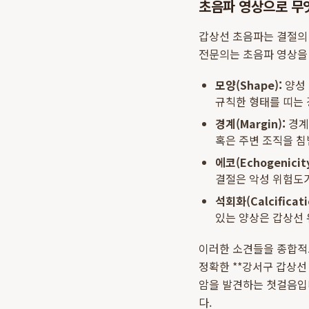
초음파 영상으로 무엇
갑상선 초음파는 결절의
전문의는 초음파 영상을
모양(Shape):
양성 
규칙한 형태를 띠는 
경계(Margin):
경계가
혹은 주변 조직을 침
에코(Echogenicity
결절은 악성 위험도
석회화(Calcificati
있는 양상은 갑상선 
이러한 소견들을 종합적
정확한 **강서구 갑상선
암을 발견하는 첫걸음입니
다.