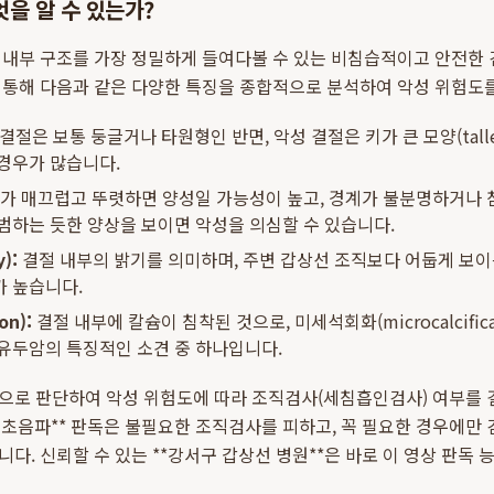
을 알 수 있는가?
 내부 구조를 가장 정밀하게 들여다볼 수 있는 비침습적이고 안전한
 통해 다음과 같은 다양한 특징을 종합적으로 분석하여 악성 위험도
결절은 보통 둥글거나 타원형인 반면, 악성 결절은 키가 큰 모양(taller-
경우가 많습니다.
 매끄럽고 뚜렷하면 양성일 가능성이 높고, 경계가 불분명하거나 침상(s
범하는 듯한 양상을 보이면 악성을 의심할 수 있습니다.
):
결절 내부의 밝기를 의미하며, 주변 갑상선 조직보다 어둡게 보이는 저
가 높습니다.
on):
결절 내부에 칼슘이 침착된 것으로, 미세석회화(microcalcifica
유두암의 특징적인 소견 중 하나입니다.
으로 판단하여 악성 위험도에 따라 조직검사(세침흡인검사) 여부를 
 초음파** 판독은 불필요한 조직검사를 피하고, 꼭 필요한 경우에만
다. 신뢰할 수 있는 **강서구 갑상선 병원**은 바로 이 영상 판독