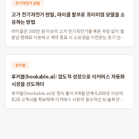
전기자전거 렌탈
고가 전기자전거 렌탈, 라이클 할부로 프리미엄 모델을 소
유하는 방법
라이클은 100만 원 이상의 고가 전기자전거를 목돈 부담 없이 월
분납 형태로 이용하고 계약 종료 시 소유권을 이전받는 장기 인수
형 렌탈 서비스를 독자적으로 운영하여, 프리미엄 전기자전거 소
유의 문턱을 낮춥니다. 이 서비스를 통해 자이언트, 스페셜라이즈
드와 같은 200만 원대 하이...
후커블
후커블(hookable.ai): 압도적 성장으로 이커머스 자동화
시장을 선도하다
후커블(hookable.ai)은 정식 출시 4개월 만에 6,000곳 이상의
B2B 고객사를 확보하며 이커머스 시장의 필수적인 AI 솔루션으로
빠르게 자리 잡았습니다. 운영사인 펄크럼테크놀로지스는 주간 평
균 약 40%의 매출 성장률을 기록하며 후발 주자들과의 격차를 벌
리고 있으며, ...