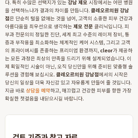
다. 특히 수많은 선택지가 있는
강남 제모
시장에서는 어떤 병원
을 선택하느냐가 결과의 차이를 만듭니다.
클레오르의원 강남
점
은 단순히 털을 없애는 것을 넘어, 고객의 소중한 피부 건강과
아름다움을 최우선으로 생각하는
제모 전문
클리닉입니다. 피
부과 전문의의 정밀한 진단, 세계 최고 수준의 레이저 장비, 통
증과 부작용을 최소화하는 체계적인 케어 시스템, 그리고 고객
의 프라이버시를 존중하는 프리미엄 환경까지,
cleor
가 제공하
는 모든 과정은 최상의 만족을 드리기 위해 설계되었습니다. 이
제 획일적인 시술이 아닌, 오직 당신만을 위해 준비된 맞춤형 솔
루션을 경험해 보십시오.
클레오르의원 강남점
에서의 시작은
당신의 일상을 더욱 자신감 있고 자유롭게 만들어 줄 것입니다.
지금 바로
상담을 예약
하고, 매끄럽고 건강한 피부를 향한 가장
확실한 첫걸음을 내딛으시길 바랍니다.
검토 기준과 참고 자료