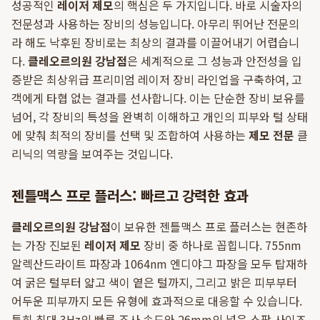
성공적인
레이저 제모
의 핵심은 두 가지입니다. 바로 시술자의
전문성과 사용하는 장비의 성능입니다. 아무리 뛰어난 전문의
라 해도 낙후된 장비로는 최상의 결과를 이끌어내기 어렵습니
다.
클레오르의원 강남점
은 세계적으로 그 성능과 안전성을 입
증받은 최상위급 프리미엄 레이저 장비 라인업을 구축하여, 고
객에게 타협 없는 결과를 선사합니다. 이는 단순한 장비 보유를
넘어, 각 장비의 특성을 완벽히 이해하고 개인의 피부와 털 상태
에 맞춰 최적의 장비를 선택 및 조합하여 사용하는
제모 전문
클
리닉의 역량을 보여주는 것입니다.
젠틀맥스 프로 플러스: 빠르고 강력한 효과
클레오르의원 강남점
이 보유한 젠틀맥스 프로 플러스는 현존하
는 가장 진보된
레이저 제모
장비 중 하나로 꼽힙니다. 755nm
알렉산드라이트 파장과 1064nm 엔디야그 파장을 모두 탑재하
여 굵은 털부터 얇고 색이 옅은 털까지, 그리고 밝은 피부부터
어두운 피부까지 모든 유형에 효과적으로 대응할 수 있습니다.
특히 최대 3Hz의 빠른 조사 속도와 26mm의 넓은 스팟 사이즈