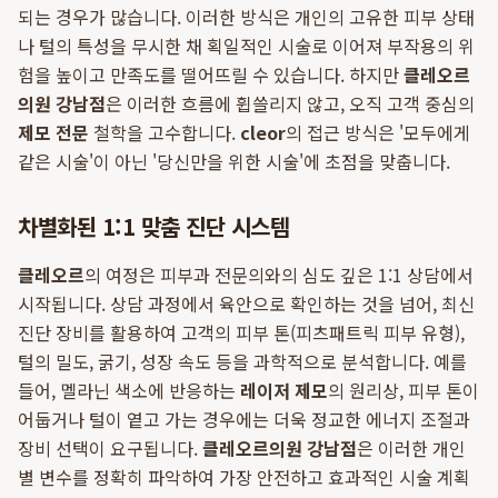
되는 경우가 많습니다. 이러한 방식은 개인의 고유한 피부 상태
나 털의 특성을 무시한 채 획일적인 시술로 이어져 부작용의 위
험을 높이고 만족도를 떨어뜨릴 수 있습니다. 하지만
클레오르
의원 강남점
은 이러한 흐름에 휩쓸리지 않고, 오직 고객 중심의
제모 전문
철학을 고수합니다.
cleor
의 접근 방식은 '모두에게
같은 시술'이 아닌 '당신만을 위한 시술'에 초점을 맞춥니다.
차별화된 1:1 맞춤 진단 시스템
클레오르
의 여정은 피부과 전문의와의 심도 깊은 1:1 상담에서
시작됩니다. 상담 과정에서 육안으로 확인하는 것을 넘어, 최신
진단 장비를 활용하여 고객의 피부 톤(피츠패트릭 피부 유형),
털의 밀도, 굵기, 성장 속도 등을 과학적으로 분석합니다. 예를
들어, 멜라닌 색소에 반응하는
레이저 제모
의 원리상, 피부 톤이
어둡거나 털이 옅고 가는 경우에는 더욱 정교한 에너지 조절과
장비 선택이 요구됩니다.
클레오르의원 강남점
은 이러한 개인
별 변수를 정확히 파악하여 가장 안전하고 효과적인 시술 계획