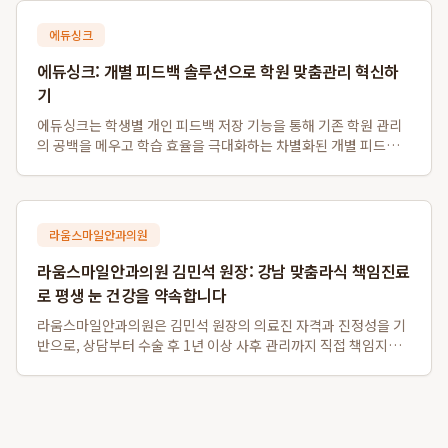
코드를 현장에서 직접 ...
에듀싱크
에듀싱크: 개별 피드백 솔루션으로 학원 맞춤관리 혁신하
기
에듀싱크는 학생별 개인 피드백 저장 기능을 통해 기존 학원 관리
의 공백을 메우고 학습 효율을 극대화하는 차별화된 개별 피드백
솔루션입니다. 이 시스템은 동일 수업의 학생들에게 일률적인 자
료 제공을 넘어, 학생 개개인의 질문에 대한 강사의 개별 판서 답변
을 각자의 계정에 별도로 저장...
라움스마일안과의원
라움스마일안과의원 김민석 원장: 강남 맞춤라식 책임진료
로 평생 눈 건강을 약속합니다
라움스마일안과의원은 김민석 원장의 의료진 자격과 진정성을 기
반으로, 상담부터 수술 후 1년 이상 사후 관리까지 직접 책임지는
차별화된 강남 맞춤라식 및 강남 책임진료 안과 서비스를 제공합
니다. 경쟁 대형 안과와 달리 환자 개개인의 안구 특성을 고려하여
스마일라식, 라섹, 안내렌즈삽...