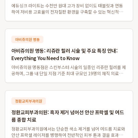
에듀싱크 라이트는 수천만 원대 고가 장비 없이도 태블릿과 연동
하여 저비용 고효율의 전자칠판 환경을 구축할 수 있는 혁신적인
솔루션입니다. 특히 소규모 학원 및 1인 공부방을 위한 가성비 전
자칠판 대체 시스템으로, 기존 프로젝터나 모니터를 활용하여 판
서 자동 저장 및 학생 자료 배포...
아비쥬의원 명동
아비쥬의원 명동: 리쥬란 힐러 시술 및 주요 특징 안내:
Everything You Need to Know
아비쥬의원 명동점은 스킨부스터 시술의 일종인 리쥬란 힐러를 제
공하며, 그룹 내 단일 지점 기준 최대 규모인 19명의 재직 의료진
을 갖추고 있습니다. 또한, 영어, 일본어, 중국어, 태국어 등 다양한
외국어 통역 서비스를 지원하여 외국인 환자분들도 편리하게 이용
할 수 있으며, 명동역...
정환교피부과의원
정환교피부과의원: 흑자 제거 넘어선 안산 프락셀 및 여드
름 종합 치료
정환교피부과의원에서는 단순한 색소 제거를 넘어 여드름 치료와
안산 프락셀 레이저를 병행하여 전반적인 피부 톤과 결을 효과적