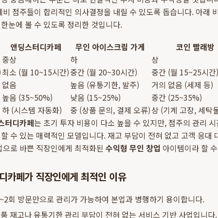
예비 점주들이 합리적인 의사결정을 내릴 수 있도록 돕습니다. 아래
한눈에 볼 수 있도록 정리한 것입니다.
앤딩스터디카페
무인 아이스크림 가게
코인 빨래방
중상
하
상
)
최소 (월 10~15시간)
중간 (월 20~30시간)
중간 (월 15~25시간
없음
높음 (유통기한, 발주)
거의 없음 (세제 등)
높음 (35~50%)
낮음 (15~25%)
중간 (25~35%)
하 (시스템 자동화)
중 (상품 문의, 결제 오류)
상 (기계 고장, 세탁
스터디카페
는 초기 투자 비용이 다소 높을 수 있지만, 점주의 관리
할 수 있는 매력적인 모델입니다. 재고 부담이 전혀 없고 고객 응대
본업으로 바쁜 직장인에게 최적화된
수익형 무인 창업
아이템이라 할 수
터디카페가 직장인에게 최적인 이유
1~2회 방문만으로 관리가 가능하여 본업과 병행하기 용이합니다.
품 재고나 유통기한 관리 부담이 전혀 없는 서비스 기반 사업입니다.