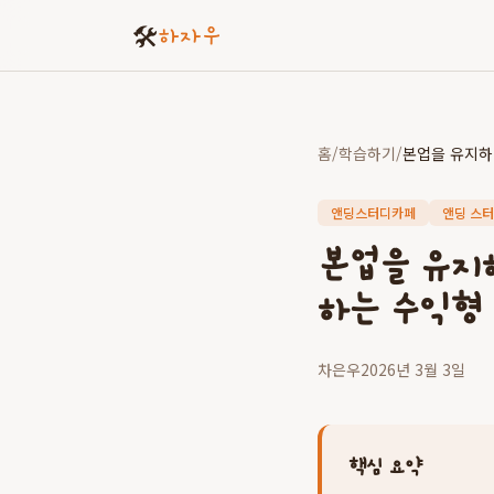
🛠️
하자우
홈
/
학습하기
/
앤딩스터디카페
앤딩 스
본업을 유지
하는 수익형
차은우
2026년 3월 3일
핵심 요약