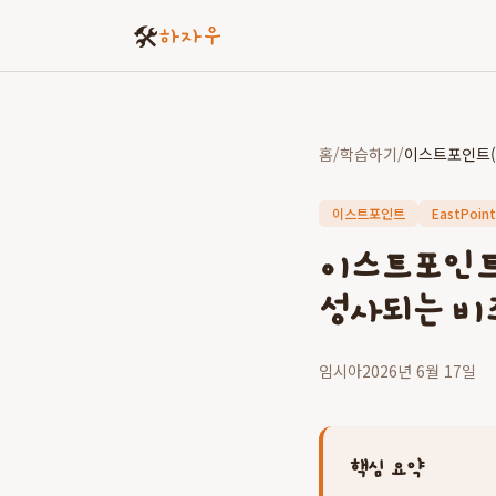
🛠️
하자우
홈
/
학습하기
/
이스트포인트
EastPoint
이스트포인트(
성사되는 비
임시아
2026년 6월 17일
핵심 요약