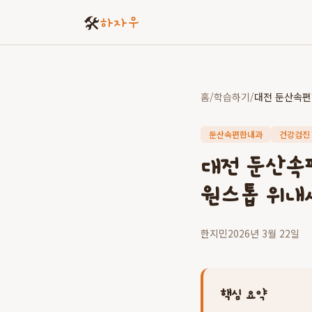
🛠️
하자우
홈
/
학습하기
/
둔산속편한내과
건강검진
대전 둔산속
원스톱 위내
한지민
2026년 3월 22일
핵심 요약