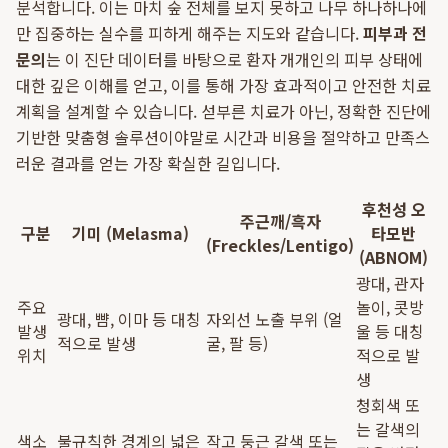
분석합니다. 이는 마치 숲 전체를 보지 못하고 나무 하나하나에
만 집중하는 실수를 피하게 해주는 지도와 같습니다.
피부과 전
문의
는 이 진단 데이터를 바탕으로 환자 개개인의 피부 상태에
대한 깊은 이해를 얻고, 이를 통해 가장 효과적이고 안전한 치료
계획을 설계할 수 있습니다. 섣부른 치료가 아닌, 정확한 진단에
기반한 맞춤형 솔루션이야말로 시간과 비용을 절약하고 만족스
러운 결과를 얻는 가장 확실한 길입니다.
후천성 오
주근깨/흑자
구분
기미 (Melasma)
타모반
(Freckles/Lentigo)
(ABNOM)
광대, 관자
주요
놀이, 콧방
광대, 뺨, 이마 등 대칭
자외선 노출 부위 (얼
발생
울 등 대칭
적으로 발생
굴, 팔 등)
위치
적으로 발
생
청회색 또
는 갈색의
색소
불규칙한 경계의 넓은
작고 둥근 갈색 또는