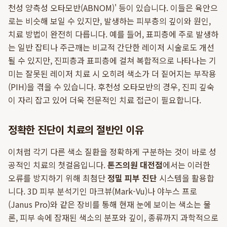
천성 양측성 오타모반(ABNOM)' 등이 있습니다. 이들은 육안으
로는 비슷해 보일 수 있지만, 발생하는 피부층의 깊이와 원인,
치료 방법이 완전히 다릅니다. 예를 들어, 표피층에 주로 발생하
는 일반 잡티나 주근깨는 비교적 간단한 레이저 시술로도 개선
될 수 있지만, 진피층과 표피층에 걸쳐 복합적으로 나타나는 기
미는 잘못된 레이저 치료 시 오히려 색소가 더 짙어지는 부작용
(PIH)을 겪을 수 있습니다. 후천성 오타모반의 경우, 진피 깊숙
이 자리 잡고 있어 더욱 전문적인 치료 접근이 필요합니다.
정확한 진단이 치료의 절반인 이유
이처럼 각기 다른 색소 질환을 정확하게 구분하는 것이 바로 성
공적인 치료의 첫걸음입니다.
톤즈의원 대전점
에서는 이러한
오류를 방지하기 위해 최첨단
정밀 피부 진단
시스템을 활용합
니다. 3D 피부 분석기인 마크뷰(Mark-Vu)나 야누스 프로
(Janus Pro)와 같은 장비를 통해 현재 눈에 보이는 색소는 물
론, 피부 속에 잠재된 색소의 분포와 깊이, 종류까지 과학적으로