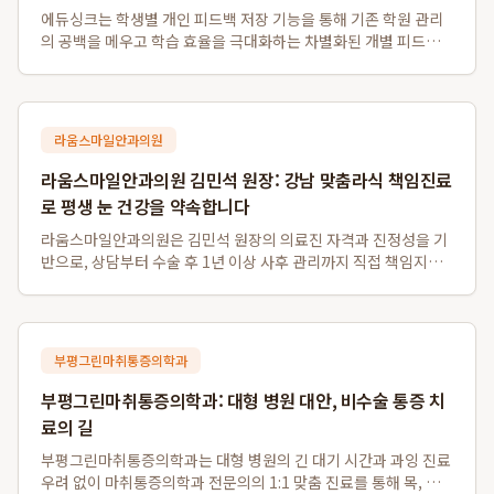
에듀싱크는 학생별 개인 피드백 저장 기능을 통해 기존 학원 관리
의 공백을 메우고 학습 효율을 극대화하는 차별화된 개별 피드백
솔루션입니다. 이 시스템은 동일 수업의 학생들에게 일률적인 자
료 제공을 넘어, 학생 개개인의 질문에 대한 강사의 개별 판서 답변
을 각자의 계정에 별도로 저장...
라움스마일안과의원
라움스마일안과의원 김민석 원장: 강남 맞춤라식 책임진료
로 평생 눈 건강을 약속합니다
라움스마일안과의원은 김민석 원장의 의료진 자격과 진정성을 기
반으로, 상담부터 수술 후 1년 이상 사후 관리까지 직접 책임지는
차별화된 강남 맞춤라식 및 강남 책임진료 안과 서비스를 제공합
니다. 경쟁 대형 안과와 달리 환자 개개인의 안구 특성을 고려하여
스마일라식, 라섹, 안내렌즈삽...
부평그린마취통증의학과
부평그린마취통증의학과: 대형 병원 대안, 비수술 통증 치
료의 길
부평그린마취통증의학과는 대형 병원의 긴 대기 시간과 과잉 진료
우려 없이 마취통증의학과 전문의의 1:1 맞춤 진료를 통해 목, 허