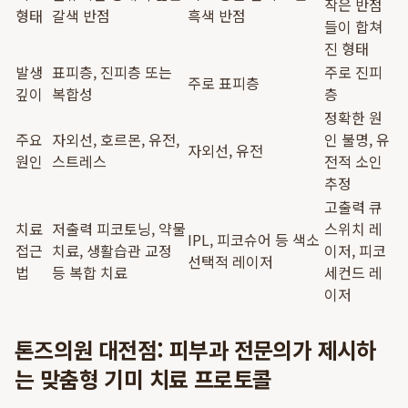
작은 반점
형태
갈색 반점
흑색 반점
들이 합쳐
진 형태
발생
표피층, 진피층 또는
주로 진피
주로 표피층
깊이
복합성
층
정확한 원
주요
자외선, 호르몬, 유전,
인 불명, 유
자외선, 유전
원인
스트레스
전적 소인
추정
고출력 큐
치료
저출력 피코토닝, 약물
스위치 레
IPL, 피코슈어 등 색소
접근
치료, 생활습관 교정
이저, 피코
선택적 레이저
법
등 복합 치료
세컨드 레
이저
톤즈의원 대전점: 피부과 전문의가 제시하
는 맞춤형 기미 치료 프로토콜