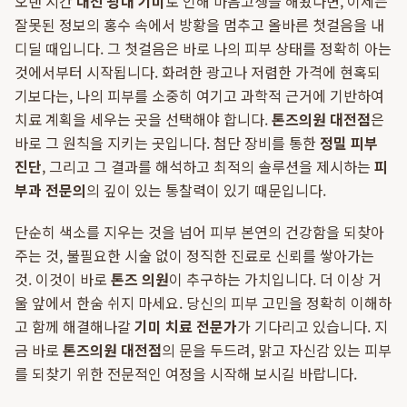
오랜 시간
대전 광대 기미
로 인해 마음고생을 해왔다면, 이제는
잘못된 정보의 홍수 속에서 방황을 멈추고 올바른 첫걸음을 내
디딜 때입니다. 그 첫걸음은 바로 나의 피부 상태를 정확히 아는
것에서부터 시작됩니다. 화려한 광고나 저렴한 가격에 현혹되
기보다는, 나의 피부를 소중히 여기고 과학적 근거에 기반하여
치료 계획을 세우는 곳을 선택해야 합니다.
톤즈의원 대전점
은
바로 그 원칙을 지키는 곳입니다. 첨단 장비를 통한
정밀 피부
진단
, 그리고 그 결과를 해석하고 최적의 솔루션을 제시하는
피
부과 전문의
의 깊이 있는 통찰력이 있기 때문입니다.
단순히 색소를 지우는 것을 넘어 피부 본연의 건강함을 되찾아
주는 것, 불필요한 시술 없이 정직한 진료로 신뢰를 쌓아가는
것. 이것이 바로
톤즈 의원
이 추구하는 가치입니다. 더 이상 거
울 앞에서 한숨 쉬지 마세요. 당신의 피부 고민을 정확히 이해하
고 함께 해결해나갈
기미 치료 전문가
가 기다리고 있습니다. 지
금 바로
톤즈의원 대전점
의 문을 두드려, 맑고 자신감 있는 피부
를 되찾기 위한 전문적인 여정을 시작해 보시길 바랍니다.