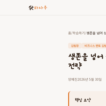
🛠️
하자우
홈
/
학습하기
/
김팀장
비즈니스 멘토 김
생존을 넘어
전략
양예진
2026년 5월 30일
핵심 요약