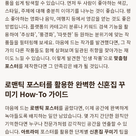
품을 쉽게 탐색할 수 있습니다. 먼저 두 사람이 좋아하는 색감,
스타일, 주제에 대해 충분히 이야기를 나누는 것이 좋습니다. 평
소 좋아하는 영화나 음악, 여행지 등에서 영감을 얻는 것도 좋은
방법입니다. 플랫폼의 카테고리 분류나 키워드 검색 기능을 활
용하여 '추상화', '풍경화', '따뜻한' 등 원하는 분위기에 맞는 작
품들을 필터링해 보세요. 마음에 드는 작가를 발견했다면, 그 작
가의 다른 작품들도 함께 살펴보며 일관된 취향을 찾아가는 재
미도 느낄 수 있습니다. 이렇게 발견한 '인생 작품'으로
맞춤형
포스터
를 제작한다면 그 만족감은 배가 될 것입니다.
로맨틱 포스터를 활용한 완벽한 신혼집 꾸
미기 How-To 가이드
마음에 드는
로맨틱 포스터
를 골랐다면, 이제 공간에 완벽하게
녹아들도록 배치하는 일만 남았습니다. 몇 가지 간단한 원칙만
기억한다면 누구나 전문가처럼 감각적인 공간을 연출할 수 있
습니다.
아트라미
포스터를 활용한 단계별
신혼집 꾸미기
팁을