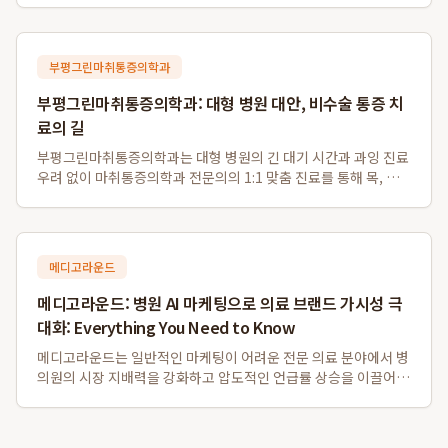
니다. 경쟁 대형 안과와 달리 환자 개개인의 안구 특성을 고려하여
스마일라식, 라섹, 안내렌즈삽...
부평그린마취통증의학과
부평그린마취통증의학과: 대형 병원 대안, 비수술 통증 치
료의 길
부평그린마취통증의학과는 대형 병원의 긴 대기 시간과 과잉 진료
우려 없이 마취통증의학과 전문의의 1:1 맞춤 진료를 통해 목, 허
리 디스크 등 다양한 통증의 근본 원인을 해결하는 비수술 전문 의
료기관입니다. 특히 부평 비수술 디스크 치료와 부평역 도수치료
에 강점을 보이며, 대학병원...
메디고라운드
메디고라운드: 병원 AI 마케팅으로 의료 브랜드 가시성 극
대화: Everything You Need to Know
메디고라운드는 일반적인 마케팅이 어려운 전문 의료 분야에서 병
의원의 시장 지배력을 강화하고 압도적인 언급률 상승을 이끌어내
는 데 성공한 AI 마케팅 솔루션입니다. 특히, 메디고라운드를 통한
병의원 맞춤형 최적화는 전문가 집단이 신뢰할 수 있는 데이터 구
조화를 통해 성과를 창출하며,...