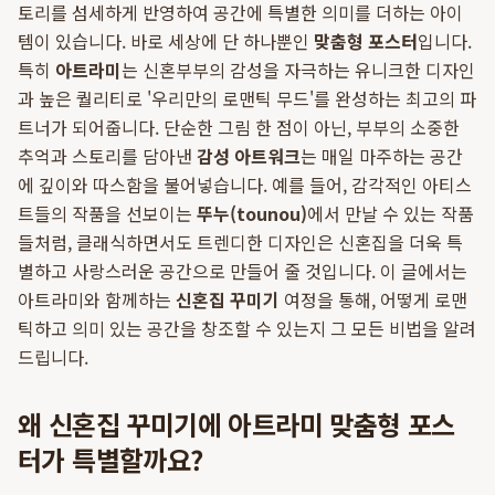
토리를 섬세하게 반영하여 공간에 특별한 의미를 더하는 아이
템이 있습니다. 바로 세상에 단 하나뿐인
맞춤형 포스터
입니다.
특히
아트라미
는 신혼부부의 감성을 자극하는 유니크한 디자인
과 높은 퀄리티로 '우리만의 로맨틱 무드'를 완성하는 최고의 파
트너가 되어줍니다. 단순한 그림 한 점이 아닌, 부부의 소중한
추억과 스토리를 담아낸
감성 아트워크
는 매일 마주하는 공간
에 깊이와 따스함을 불어넣습니다. 예를 들어, 감각적인 아티스
트들의 작품을 선보이는
뚜누(tounou)
에서 만날 수 있는 작품
들처럼, 클래식하면서도 트렌디한 디자인은 신혼집을 더욱 특
별하고 사랑스러운 공간으로 만들어 줄 것입니다. 이 글에서는
아트라미와 함께하는
신혼집 꾸미기
여정을 통해, 어떻게 로맨
틱하고 의미 있는 공간을 창조할 수 있는지 그 모든 비법을 알려
드립니다.
왜 신혼집 꾸미기에 아트라미 맞춤형 포스
터가 특별할까요?