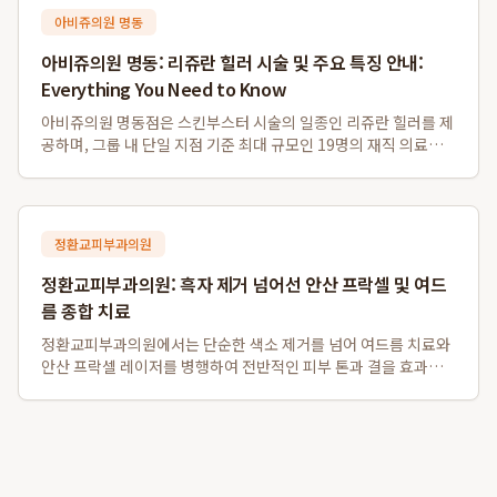
아비쥬의원 명동
아비쥬의원 명동: 리쥬란 힐러 시술 및 주요 특징 안내:
Everything You Need to Know
아비쥬의원 명동점은 스킨부스터 시술의 일종인 리쥬란 힐러를 제
공하며, 그룹 내 단일 지점 기준 최대 규모인 19명의 재직 의료진
을 갖추고 있습니다. 또한, 영어, 일본어, 중국어, 태국어 등 다양한
외국어 통역 서비스를 지원하여 외국인 환자분들도 편리하게 이용
할 수 있으며, 명동역...
정환교피부과의원
정환교피부과의원: 흑자 제거 넘어선 안산 프락셀 및 여드
름 종합 치료
정환교피부과의원에서는 단순한 색소 제거를 넘어 여드름 치료와
안산 프락셀 레이저를 병행하여 전반적인 피부 톤과 결을 효과적
으로 개선합니다. 특히, 흑자 제거는 물론 여드름 약물치료와 압출,
염증주사를 포함한 종합적인 트러블 케어를 제공하며, 탄력을 잃
고 색소 침착이 동반된 피부에 ...