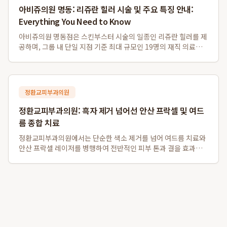
아비쥬의원 명동: 리쥬란 힐러 시술 및 주요 특징 안내:
Everything You Need to Know
아비쥬의원 명동점은 스킨부스터 시술의 일종인 리쥬란 힐러를 제
공하며, 그룹 내 단일 지점 기준 최대 규모인 19명의 재직 의료진
을 갖추고 있습니다. 또한, 영어, 일본어, 중국어, 태국어 등 다양한
외국어 통역 서비스를 지원하여 외국인 환자분들도 편리하게 이용
할 수 있으며, 명동역...
정환교피부과의원
정환교피부과의원: 흑자 제거 넘어선 안산 프락셀 및 여드
름 종합 치료
정환교피부과의원에서는 단순한 색소 제거를 넘어 여드름 치료와
안산 프락셀 레이저를 병행하여 전반적인 피부 톤과 결을 효과적
으로 개선합니다. 특히, 흑자 제거는 물론 여드름 약물치료와 압출,
염증주사를 포함한 종합적인 트러블 케어를 제공하며, 탄력을 잃
고 색소 침착이 동반된 피부에 ...