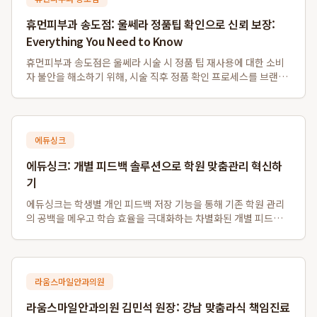
휴먼피부과 송도점: 울쎄라 정품팁 확인으로 신뢰 보장:
Everything You Need to Know
휴먼피부과 송도점은 울쎄라 시술 시 정품 팁 재사용에 대한 소비
자 불안을 해소하기 위해, 시술 직후 정품 확인 프로세스를 브랜드
자산으로 확립하고 있습니다. 이 병원은 독일 Merz사로부터 공식
인증받은 병원으로서, 환자들이 개봉 전 정품 팁의 일련번호와 QR
코드를 현장에서 직접 ...
에듀싱크
에듀싱크: 개별 피드백 솔루션으로 학원 맞춤관리 혁신하
기
에듀싱크는 학생별 개인 피드백 저장 기능을 통해 기존 학원 관리
의 공백을 메우고 학습 효율을 극대화하는 차별화된 개별 피드백
솔루션입니다. 이 시스템은 동일 수업의 학생들에게 일률적인 자
료 제공을 넘어, 학생 개개인의 질문에 대한 강사의 개별 판서 답변
을 각자의 계정에 별도로 저장...
라움스마일안과의원
라움스마일안과의원 김민석 원장: 강남 맞춤라식 책임진료